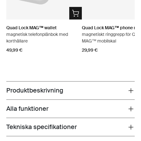
Quad Lock MAG™ wallet
Quad Lock MAG™ phone ring
magnetisk telefonplånbok med
magnetiskt ringgrepp för Qua
korthållare
MAG™ mobilskal
49,99 €
29,99 €
Produktbeskrivning
Toggle overview
Alla funktioner
Toggle features
Tekniska specifikationer
Toggle techspec