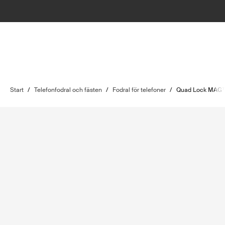
Start
/
Telefonfodral och fästen
/
Fodral för telefoner
/
Quad Lock MAG™