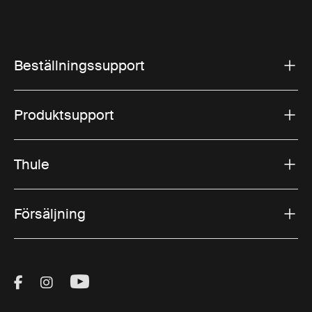
Beställningssupport
Produktsupport
Thule
Försäljning
Visit Thule on Facebook (external link)
Visit Thule on Instagram (external link)
Visit Thule on Youtube (external lin