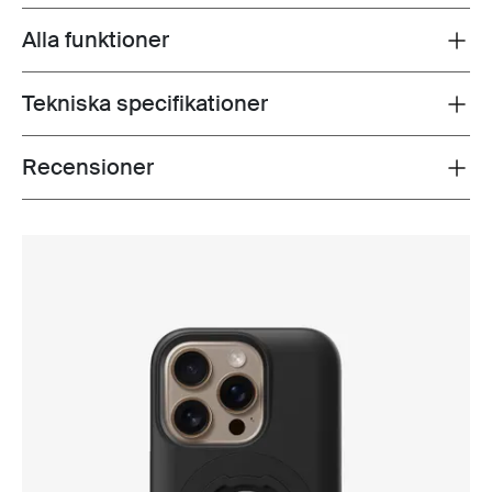
Alla funktioner
Toggle features
Tekniska specifikationer
Toggle techspec
Recensioner
Toggle overview