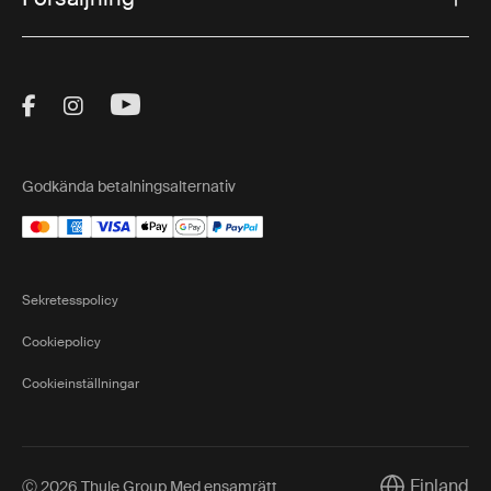
Visit Thule on Facebook (external link)
Visit Thule on Instagram (external link)
Visit Thule on Youtube (external lin
Godkända betalningsalternativ
Sekretesspolicy
Cookiepolicy
Cookieinställningar
Finland
Ⓒ 2026 Thule Group Med ensamrätt