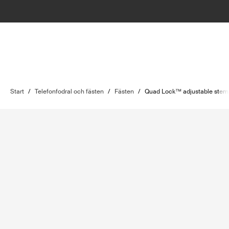
Start
/
Telefonfodral och fästen
/
Fästen
/
Quad Lock™ adjustable stem