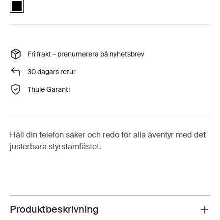
Quad Lock™ adjustable stem cap mount Svart (selected)
Fri frakt – prenumerera på nyhetsbrev
30 dagars retur
Thule Garanti
Håll din telefon säker och redo för alla äventyr med det
justerbara styrstamfästet.
Produktbeskrivning
Toggle overview