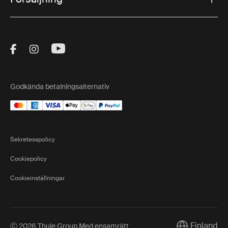
Visit Thule on Facebook (external link)
Visit Thule on Instagram (external link)
Visit Thule on Youtube (external lin
Godkända betalningsalternativ
Sekretesspolicy
Cookiepolicy
Cookieinställningar
Finland
Ⓒ 2026 Thule Group Med ensamrätt