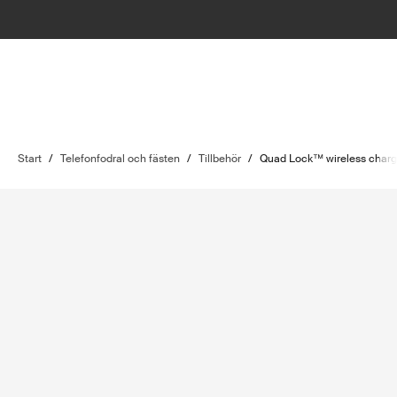
Start
/
Telefonfodral och fästen
/
Tillbehör
/
Quad Lock™ wireless chargi