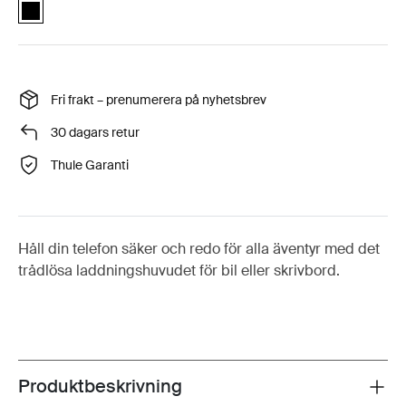
Quad Lock™ wireless charging head for car Svart (selected)
Fri frakt – prenumerera på nyhetsbrev
30 dagars retur
Thule Garanti
Håll din telefon säker och redo för alla äventyr med det
trådlösa laddningshuvudet för bil eller skrivbord.
Produktbeskrivning
Toggle overview