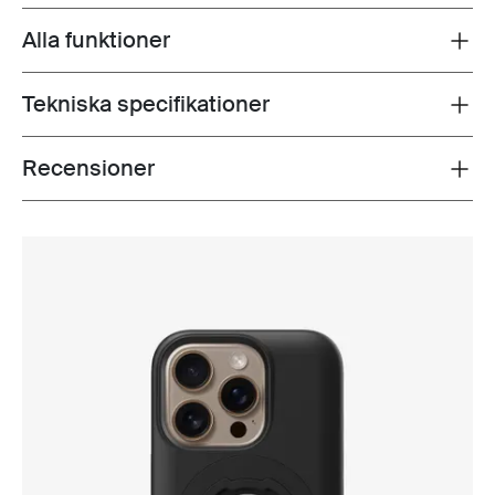
Alla funktioner
Toggle features
Tekniska specifikationer
Toggle techspec
Recensioner
Toggle overview