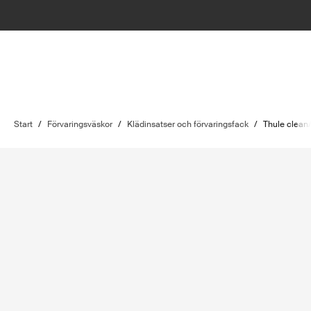
Start
/
Förvaringsväskor
/
Klädinsatser och förvaringsfack
/
Thule clean/