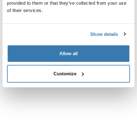
provided to them or that they’ve collected from your use
Alla funktioner
Toggle features
of their services.
Tekniska specifikationer
Toggle techspec
Show details
Recensioner
Toggle overview
Allow all
Customize