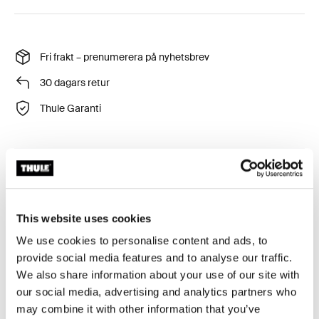
Fri frakt – prenumerera på nyhetsbrev
30 dagars retur
Thule Garanti
Håll ordning på dina saker under resan med en tålig,
This website uses cookies
semitransparent klädinsats som håller rena och
We use cookies to personalise content and ads, to
smutsiga kläder separerade.
provide social media features and to analyse our traffic.
We also share information about your use of our site with
our social media, advertising and analytics partners who
may combine it with other information that you’ve