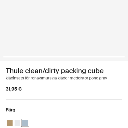
Thule clean/dirty packing cube
klädinsats för rena/smutsiga kläder medelstor pond gray
31,95 €
Färg
Thule clean/dirty packing cube Mild beige
Thule clean/dirty packing cube Vit
Thule clean/dirty packing cube Dammgrå (selected)