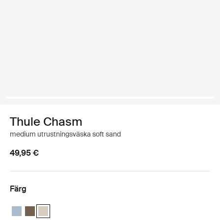
Thule Chasm
medium utrustningsväska soft sand
49,95 €
Färg
Thule Chasm medium gear cube Dammgrå
Thule Chasm medium gear cube Djup kaki
Thule Chasm medium gear cube Mjuk sand (selected)