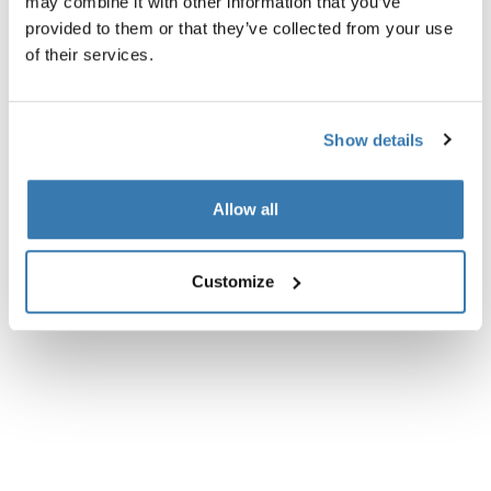
may combine it with other information that you’ve
provided to them or that they’ve collected from your use
Alla funktioner
of their services.
Toggle features
Tekniska specifikationer
Toggle techspec
Show details
Recensioner
Toggle overview
Allow all
Customize