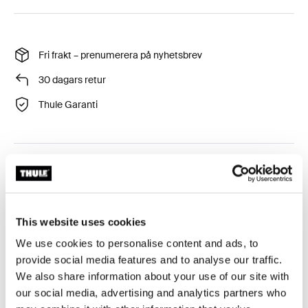
Fri frakt – prenumerera på nyhetsbrev
30 dagars retur
Thule Garanti
Thule Chasm utrustningsväska är en hållbar och
mångsidig väska, perfekt för att hålla småsaker
åtskilda. Använd den för sig själv eller kombinera den
med andra utrustningsväskor för optimal organisering.
This website uses cookies
We use cookies to personalise content and ads, to
provide social media features and to analyse our traffic.
We also share information about your use of our site with
our social media, advertising and analytics partners who
Produktbeskrivning
Toggle overview