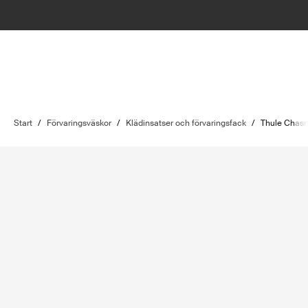
Start
/
Förvaringsväskor
/
Klädinsatser och förvaringsfack
/
Thule Chas