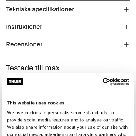
Tekniska specifikationer
Toggle techspec
Instruktioner
Toggle guides and instructions
Recensioner
Toggle overview
Testade till max
På Thule Test Center™ i svenska Hillerstorp genomgår
våra produkter extremt tuffa tester. Det innebär att vi
utsätter dem för ökenhetta och arktisk kyla, testar deras
This website uses cookies
vattentäthet, falltålighet och beteende i vindtunnlar, och
utsätter dem för hållfasthets-, stöt- och krocktester.
We use cookies to personalise content and ads, to
Thule Test Program™ omfattar fler än 25
provide social media features and to analyse our traffic.
teststandarder för Thule som vida överträffar den
We also share information about your use of our site with
aktuella ISO-standarden.
our social media, advertising and analytics partners who