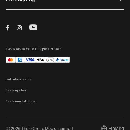
Visit Thule on Facebook (external link)
Visit Thule on Instagram (external link)
Visit Thule on Youtube (external lin
Godkända betalningsalternativ
Sekretesspolicy
Cookiepolicy
Cookieinställningar
Finland
Ⓒ 2026 Thule Group Med ensamrätt