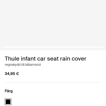
Thule infant car seat rain cover
regnskydd till bilbarnstol
34,95 €
Färg
Thule infant car seat rain cover Svart (selected)