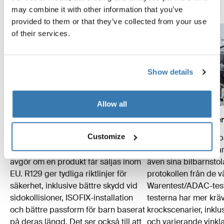
may combine it with other information that you’ve
provided to them or that they’ve collected from your use
of their services.
Show details
Allow all
EU-normen R129
ADAC/Stiftung Waren
Customize
Thule testar bilbarnstolar enligt R129-
Thule uppfyller inte 
protokollet – en viktig förordning som
obligatoriska standar
avgör om en produkt får säljas inom
även sina bilbarnstol
EU. R129 ger tydliga riktlinjer för
protokollen från de v
säkerhet, inklusive bättre skydd vid
Warentest/ADAC-test
sidokollisioner, ISOFIX-installation
testerna har mer kr
och bättre passform för barn baserat
krockscenarier, inklu
på deras längd. Det ser också till att
och varierande vinkl