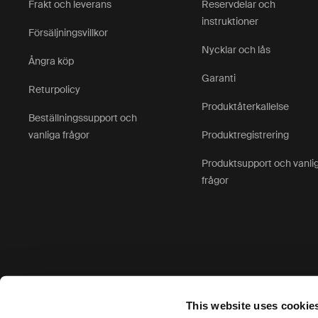
Frakt och leverans
Reservdelar och
instruktioner
Försäljningsvillkor
Nycklar och lås
Ångra köp
Garanti
Returpolicy
Produktåterkallelse
Beställningssupport och
vanliga frågor
Produktregistrering
Produktsupport och vanli
frågor
Godkända betalningsalternativ
This website uses cookie