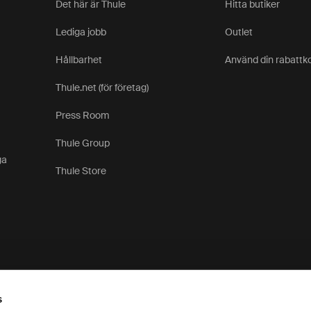
Det här är Thule
Hitta butiker
Lediga jobb
Outlet
Hållbarhet
Använd din rabattk
Thule.net (för företag)
Press Room
Thule Group
ga
Thule Store
s