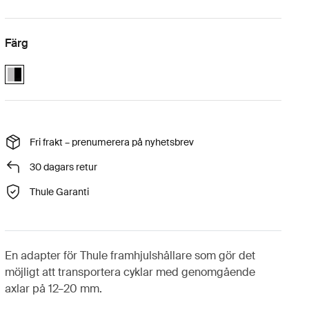
Färg
Thule front wheel holder thru-axle 12-20mm adapter Aluminum/Black 
Fri frakt – prenumerera på nyhetsbrev
30 dagars retur
Thule Garanti
En adapter för Thule framhjulshållare som gör det
möjligt att transportera cyklar med genomgående
axlar på 12–20 mm.