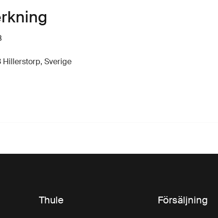
erkning
B
 Hillerstorp, Sverige
Thule
Försäljning