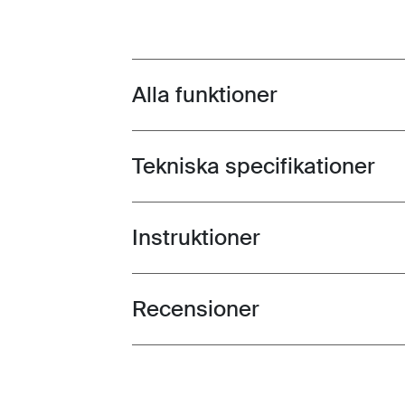
Alla funktioner
Toggle features
Tekniska specifikationer
Toggle techspec
Instruktioner
Toggle guides and instructions
Recensioner
Toggle overview