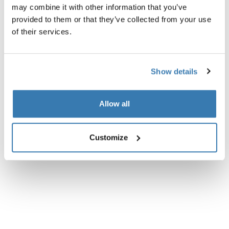
Wszystkie cechy
may combine it with other information that you’ve
provided to them or that they’ve collected from your use
Dane techniczne
Toggle techspec
of their services.
Instrukcje
Toggle guides and instructions
Show details
Recenzje
Toggle overview
Allow all
Customize