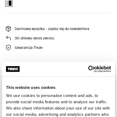
Thule Urban Glide car seat adapter universal Aluminum/Black (sele
Darmowa wysyłka – zapisz się do newslettera
30-dniowy okres zwrotu
Gwarancja Thule
Po zaparkowaniu samochodu możesz pójść na spacer
— wystarczy za pomocą adaptera szybko i łatwo
przymocować fotelik dziecięcy do wózka Thule.
This website uses cookies
We use cookies to personalise content and ads, to
provide social media features and to analyse our traffic.
We also share information about your use of our site with
our social media, advertising and analytics partners who
Toggle features