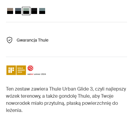
Thule Urban Glide 3 zestaw 2-w-1 Tinted Taupe on Black
Thule Urban Glide 3 zestaw 2-w-1 Ciemny łupek na czarnym
Thule Urban Glide 3 zestaw 2-w-1 Zielony mglisty na czarn
Thule Urban Glide 3 zestaw 2-w-1 Czarny na czarnym
Thule Urban Glide 3 zestaw 2-w-1 Średni niebiesk
Gwarancja Thule
Ten zestaw zawiera Thule Urban Glide 3, czyli najlepszy
wózek terenowy, a także gondolę Thule, aby Twoje
noworodek miało przytulną, płaską powierzchnię do
leżenia.