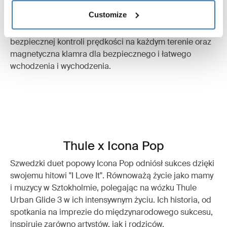
Bezkonkurencyjne bezpieczeństwo
Customize
Zintegrowany ręczny hamulec skrętny do płynnej i
bezpiecznej kontroli prędkości na każdym terenie oraz
magnetyczna klamra dla bezpiecznego i łatwego
wchodzenia i wychodzenia.
Thule x Icona Pop
Szwedzki duet popowy Icona Pop odniósł sukces dzięki
swojemu hitowi "I Love It". Równoważą życie jako mamy
i muzycy w Sztokholmie, polegając na wózku Thule
Urban Glide 3 w ich intensywnym życiu. Ich historia, od
spotkania na imprezie do międzynarodowego sukcesu,
inspiruje zarówno artystów, jak i rodziców.