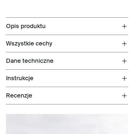
Opis produktu
Toggle overview
Wszystkie cechy
Toggle features
Dane techniczne
Toggle techspec
Instrukcje
Toggle guides and instructions
Recenzje
Toggle overview