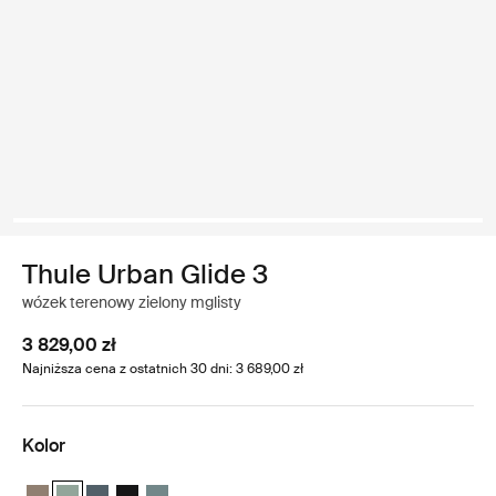
Thule Urban Glide 3
wózek terenowy zielony mglisty
3 829,00 zł
Najniższa cena z ostatnich 30 dni: 3 689,00 zł
Kolor
Thule Urban Glide 3 Tinted Taupe on Black
Thule Urban Glide 3 Zielony mglisty na czarnym (selected)
Thule Urban Glide 3 Ciemny łupek na czarnym
Thule Urban Glide 3 Czarny na czarnym
Thule Urban Glide 3 Średni niebieski na czarnym