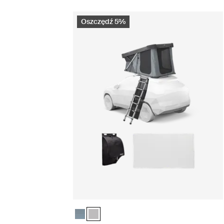
Oszczędź 5%
Thule Widesky – zestaw basecamp essentials 
Thule Widesky – zestaw basecamp essential