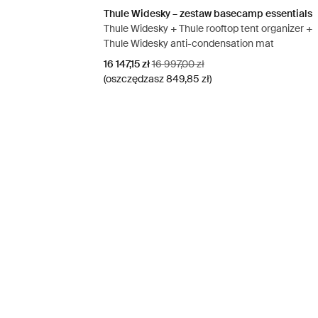
Thule Widesky – zestaw basecamp essentials
Thule Widesky + Thule rooftop tent organizer +
Thule Widesky anti-condensation mat
Cena promocyjna
Oryginalna cena
16 147,15 zł
16 997,00 zł
(oszczędzasz 849,85 zł)