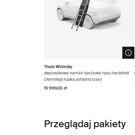
Ope
Thule Widesky
dwuosobowy namiot dachowy typu hardshell
ciemnego łupka ashland szary
15 999,00 zł
Przeglądaj pakiety