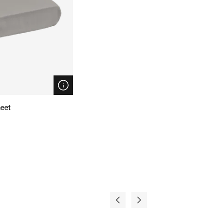
Open info modal
heet