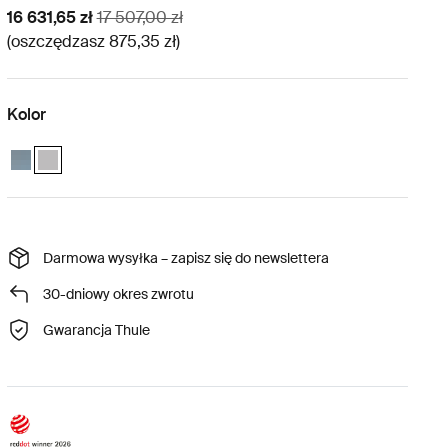
Cena promocyjna
Oryginalna cena
16 631,65 zł
17 507,00 zł
(oszczędzasz 875,35 zł)
Kolor
Thule Widesky – zestaw camp comfort Ciemnoszary
Thule Widesky – zestaw camp comfort Szary Ashland (selected)
Darmowa wysyłka – zapisz się do newslettera
30-dniowy okres zwrotu
Gwarancja Thule