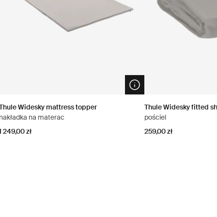
n info modal
Open info modal
Thule Widesky mattress topper
Thule Widesky fitted s
nakładka na materac
pościel
1 249,00 zł
259,00 zł