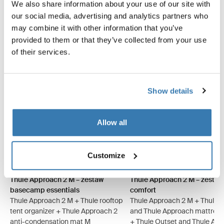
We also share information about your use of our site with
Oszczędź 5%
Oszczędź 5%
our social media, advertising and analytics partners who
may combine it with other information that you’ve
provided to them or that they’ve collected from your use
of their services.
Show details
Allow all
Thule Approach 2 M – zestaw basecamp essentials Szary Ashland
Thule Approach 2 L – zestaw basecamp essentials Szary Ashla
Thule Approach 2 M – zestaw basecamp essentials Ciemno
Thule Approach 2 L – zestaw basecamp essentials Ci
Thule Approach 2 M – zesta
Thule Approach 2 L – ze
Thule Approach 2 M 
Thule Approach
Customize
Thule Approach 2 M – zestaw
Thule Approach 2 M – zesta
basecamp essentials
comfort
Thule Approach 2 M + Thule rooftop
Thule Approach 2 M + Thule 
tent organizer + Thule Approach 2
and Thule Approach mattress
anti-condensation mat M
+ Thule Outset and Thule Ap