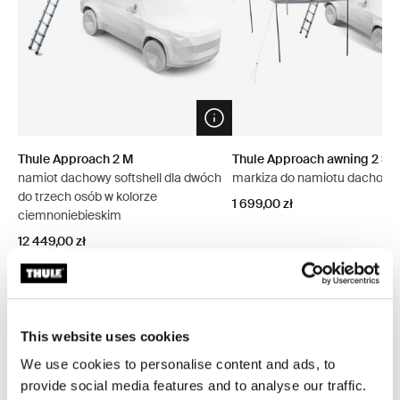
Open info modal
Thule Approach 2 M
Thule Approach awning 2 S/
namiot dachowy softshell dla dwóch
markiza do namiotu dachow
do trzech osób w kolorze
1 699,00 zł
ciemnoniebieskim
12 449,00 zł
This website uses cookies
Przeglądaj pakiety
We use cookies to personalise content and ads, to
provide social media features and to analyse our traffic.