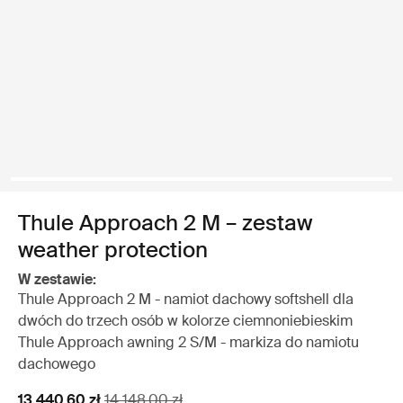
Thule Approach 2 M – zestaw
weather protection
W zestawie:
Thule Approach 2 M - namiot dachowy softshell dla
dwóch do trzech osób w kolorze ciemnoniebieskim
Thule Approach awning 2 S/M - markiza do namiotu
dachowego
Cena promocyjna
Oryginalna cena
13 440,60 zł
14 148,00 zł