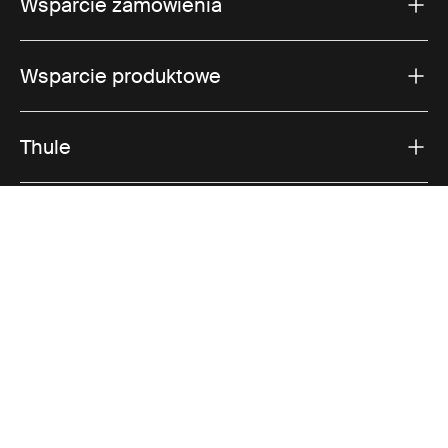
Wsparcie zamówienia
Wsparcie produktowe
Thule
Sprzedaż
Visit Thule on Facebook (external link)
Visit Thule on Instagram (external link)
Visit Thule on Youtube (external lin
Akceptowane opcje płatności