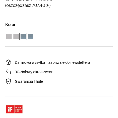
(oszczędzasz 707,40 zł)
Kolor
Thule Approach 2 M – zestaw weather protection Szary Ashland
Zestaw ochrony przed warunkami atmosferycznymi Thule Appr
Thule Approach 2 M – zestaw weather protection Ciemnosz
Thule Approach 2 L – zestaw weather protection Ciem
Darmowa wysyłka – zapisz się do newslettera
30-dniowy okres zwrotu
Gwarancja Thule