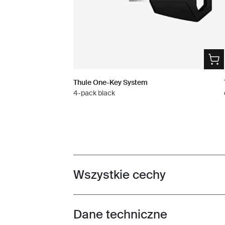
Thule One-Key System
4-pack black
Wszystkie cechy
Toggle features
Dane techniczne
Toggle techspec