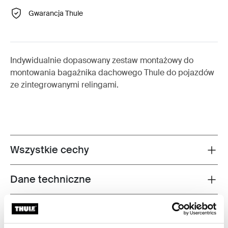
Gwarancja Thule
Indywidualnie dopasowany zestaw montażowy do
montowania bagażnika dachowego Thule do pojazdów
ze zintegrowanymi relingami.
Wszystkie cechy
Toggle features
Dane techniczne
Toggle techspec
Instrukcje
Toggle guides and instructions