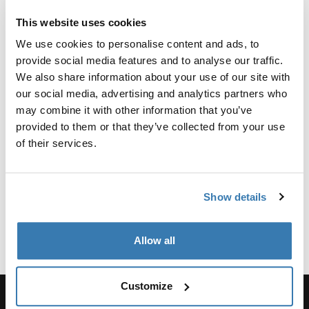
Recenzje
Toggle overview
This website uses cookies
We use cookies to personalise content and ads, to
provide social media features and to analyse our traffic.
Informacje o produkcji
We also share information about your use of our site with
Zarejestrowany znak towarowy: Thule Sweden AB
our social media, advertising and analytics partners who
Nazwa producenta: Thule Sweden
may combine it with other information that you’ve
Adres producenta: Borggatan 5, 335 73 Hillerstorp,
provided to them or that they’ve collected from your use
Szwecja
of their services.
E-mail: support@thule.com
Strona internetowa: www.thule.com
Show details
Allow all
Customize