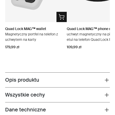
Quad Lock MAG™ wallet
Quad Lock MAG™ phone ring
Magnetyczny portfel na telefon z
uchwyt magnetyczny na pierś
uchwytem na karty
etui na telefon Quad Lock 
179,99 zł
109,99 zł
Opis produktu
Toggle overview
Wszystkie cechy
Toggle features
Dane techniczne
Toggle techspec