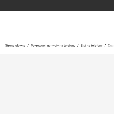
Strona główna
/
Pokrowce i uchwyty na telefony
/
Etui na telefony
/
Qua