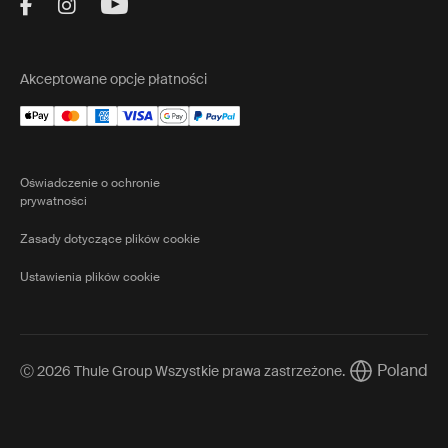
Visit Thule on Facebook (external link)
Visit Thule on Instagram (external link)
Visit Thule on Youtube (external lin
Akceptowane opcje płatności
Oświadczenie o ochronie
prywatności
Zasady dotyczące plików cookie
Ustawienia plików cookie
Poland
Ⓒ 2026 Thule Group Wszystkie prawa zastrzeżone.
Current mark