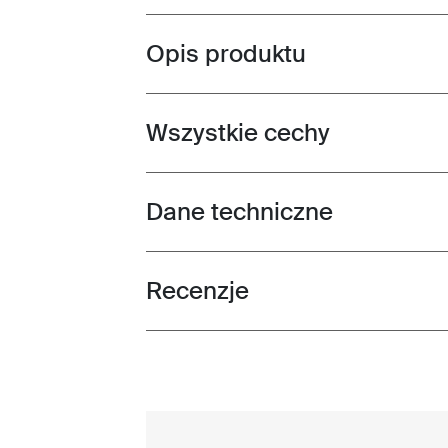
Opis produktu
Toggle overview
Wszystkie cechy
Toggle features
Dane techniczne
Toggle techspec
Recenzje
Toggle overview