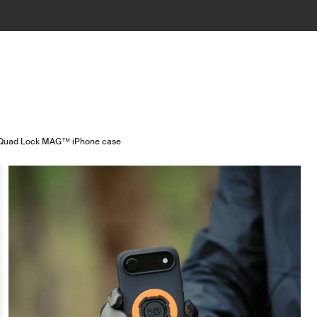
Quad Lock MAG™ iPhone case