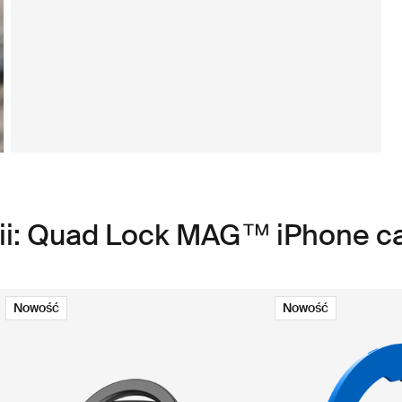
rii: Quad Lock MAG™ iPhone c
Nowość
Nowość