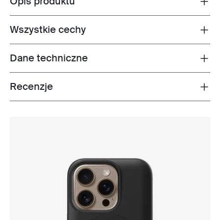
Opis produktu
Wszystkie cechy
Toggle features
Dane techniczne
Toggle techspec
Recenzje
Toggle overview