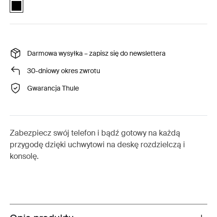
Quad Lock™ dash and console car mount Czarny (selected)
Darmowa wysyłka – zapisz się do newslettera
30-dniowy okres zwrotu
Gwarancja Thule
Zabezpiecz swój telefon i bądź gotowy na każdą
przygodę dzięki uchwytowi na deskę rozdzielczą i
konsolę.
Toggle overview