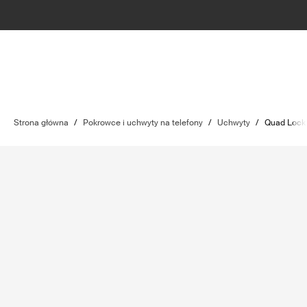
Strona główna
/
Pokrowce i uchwyty na telefony
/
Uchwyty
/
Quad Lock