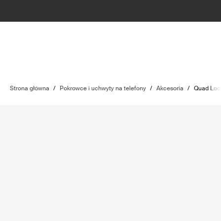
Strona główna
/
Pokrowce i uchwyty na telefony
/
Akcesoria
/
Quad Loc