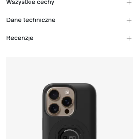
Wszystkie cechy
Toggle features
Dane techniczne
Toggle techspec
Recenzje
Toggle overview