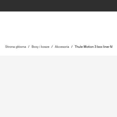
Strona główna
/
Boxy i kosze
/
Akcesoria
/
Thule Motion 3 box liner M