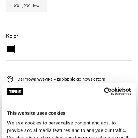
XXL, XXL low
Kolor
black (selected)
Darmowa wysyłka – zapisz się do newslettera
30-dniowy okres zwrotu
Gwarancja Thule
This website uses cookies
We use cookies to personalise content and ads, to
Wyściółka, która chroni zarówno sprzęt, jak i wnętrze
provide social media features and to analyse our traffic.
boxu bagażowego.
We also share information about your use of our site with