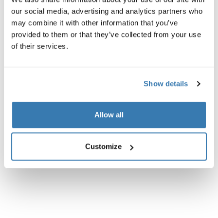
our social media, advertising and analytics partners who
may combine it with other information that you’ve
provided to them or that they’ve collected from your use
of their services.
Wszystkie cechy
Toggle features
Show details
Dane techniczne
Toggle techspec
Allow all
Recenzje
Toggle overview
Customize