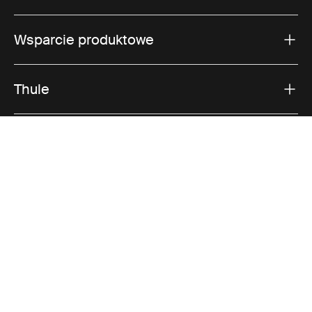
Wsparcie produktowe
Thule
Sprzedaż
Visit Thule on Facebook (external link)
Visit Thule on Instagram (external link)
Visit Thule on Youtube (external lin
Akceptowane opcje płatności