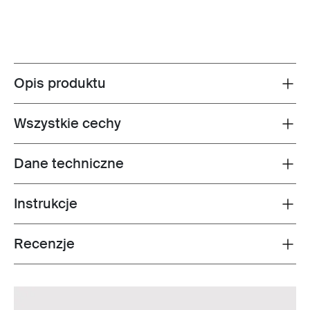
Opis produktu
Toggle overview
Wszystkie cechy
Toggle features
Dane techniczne
Toggle techspec
Instrukcje
Toggle guides and instructions
Recenzje
Toggle overview