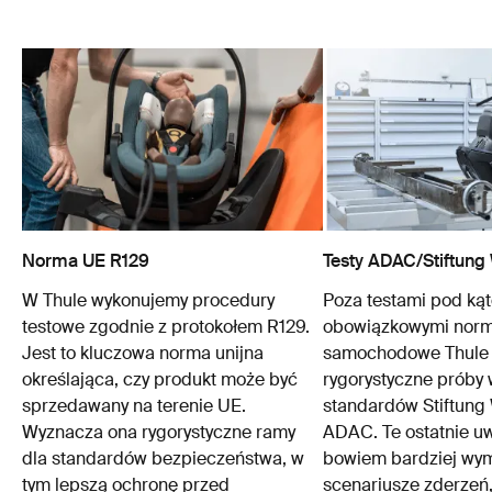
Norma UE R129
Testy ADAC/Stiftung
W Thule wykonujemy procedury
Poza testami pod ką
testowe zgodnie z protokołem R129.
obowiązkowymi norma
Jest to kluczowa norma unijna
samochodowe Thule
określająca, czy produkt może być
rygorystyczne próby
sprzedawany na terenie UE.
standardów Stiftung 
Wyznacza ona rygorystyczne ramy
ADAC. Te ostatnie u
dla standardów bezpieczeństwa, w
bowiem bardziej wy
tym lepszą ochronę przed
scenariusze zderzeń