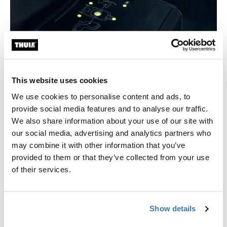
This website uses cookies
We use cookies to personalise content and ads, to
provide social media features and to analyse our traffic.
We also share information about your use of our site with
our social media, advertising and analytics partners who
may combine it with other information that you’ve
provided to them or that they’ve collected from your use
Natychmiastowe zapewnienie, cyfrowe
of their services.
wsparcie
Wyświetlacz systemu Thule SenseAffirm potwierdza
bezpieczną instalację. Dla dodatkowych wskazówek,
Show details
aplikacja Thule łączy się z bazą, oferując wsparcie i