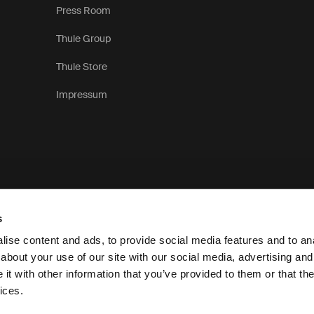
Press Room
Thule Group
Thule Store
Impressum
s
ise content and ads, to provide social media features and to anal
about your use of our site with our social media, advertising and
t with other information that you’ve provided to them or that the
Oświadczenie o ochronie prywatności
Zasady do
ices.