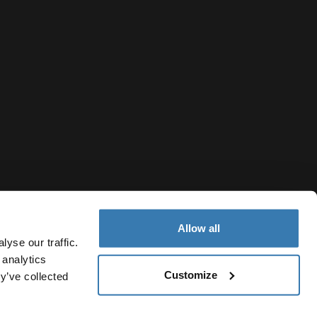
Allow all
yse our traffic.
 analytics
Customize
Poland
y’ve collected
tyczące plików cookie
Ustawienia plików cookie
Current market/