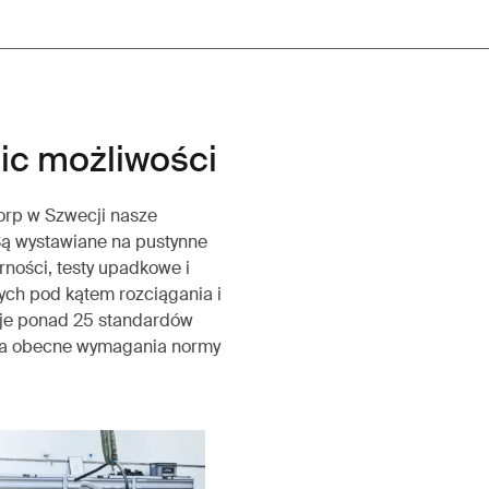
ic możliwości
orp w Szwecji nasze
Są wystawiane na pustynne
ności, testy upadkowe i
ych pod kątem rozciągania i
je ponad 25 standardów
oza obecne wymagania normy