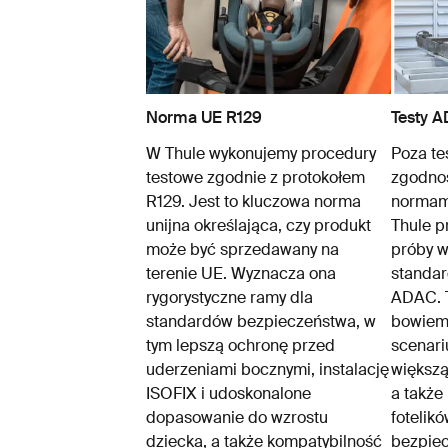
Norma UE R129
Testy A
W Thule wykonujemy procedury
Poza te
testowe zgodnie z protokołem
zgodno
R129. Jest to kluczowa norma
normami
unijna określająca, czy produkt
Thule p
może być sprzedawany na
próby w
terenie UE. Wyznacza ona
standar
rygorystyczne ramy dla
ADAC. T
standardów bezpieczeństwa, w
bowiem
tym lepszą ochronę przed
scenari
uderzeniami bocznymi, instalację
większą 
ISOFIX i udoskonalone
a także
dopasowanie do wzrostu
fotelik
dziecka, a także kompatybilność
bezpie