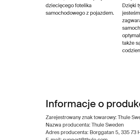
dziecięcego fotelika
Dzięki 
samochodowego z pojazdem.
jesteśm
zagwara
samocho
optymal
także s
codzien
Informacje o produkc
Zarejestrowany znak towarowy: Thule S
Nazwa producenta: Thule Sweden
Adres producenta: Borggatan 5, 335 73 H
E-mail: support@thule.com