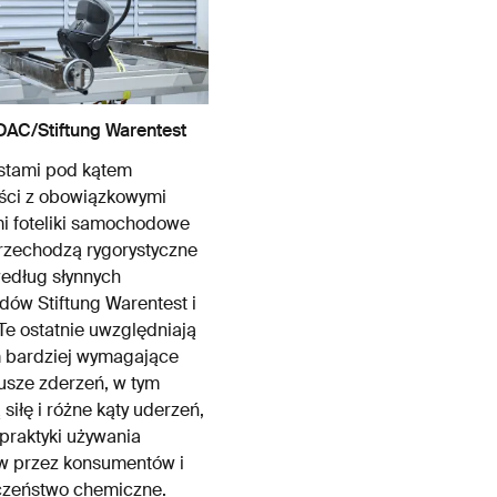
DAC/Stiftung Warentest
stami pod kątem
ści z obowiązkowymi
 foteliki samochodowe
rzechodzą rygorystyczne
edług słynnych
dów Stiftung Warentest i
e ostatnie uwzględniają
 bardziej wymagające
usze zderzeń, w tym
siłę i różne kąty uderzeń,
 praktyki używania
ów przez konsumentów i
czeństwo chemiczne.