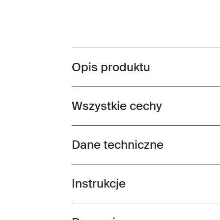
Opis produktu
Toggle overview
Wszystkie cechy
Toggle features
Dane techniczne
Toggle techspec
Instrukcje
Toggle guides and instructions