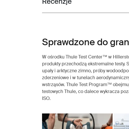
Recenzje
Toggle overview
Sprawdzone do gran
W ośrodku Thule Test Center™ w Hillerst
produkty przechodzą ekstremalne testy. 
upały i arktyczne zimno, próby wodoodpor
zderzeniowe i w tunelach aerodynamiczn
wstrząsów. Thule Test Program™ obejmu
testowych Thule, co dalece wykracza p
ISO.