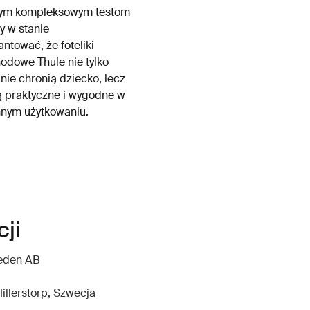
tym kompleksowym testom
y w stanie
ntować, że foteliki
dowe Thule nie tylko
nie chronią dziecko, lecz
ą praktyczne i wygodne w
nym użytkowaniu.
ji
weden AB
illerstorp, Szwecja