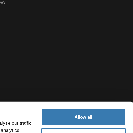
owy
Allow all
yse our traffic.
 analytics