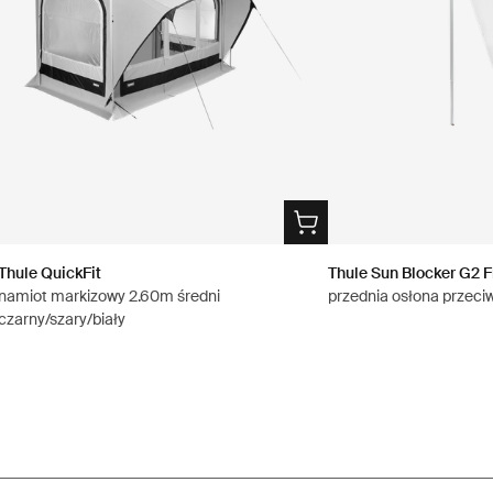
Thule QuickFit
Thule Sun Blocker G2 F
namiot markizowy 2.60m średni
przednia osłona przeci
czarny/szary/biały