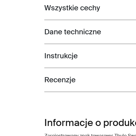
Wszystkie cechy
Toggle features
Dane techniczne
Toggle techspec
Instrukcje
Toggle guides and instructions
Recenzje
Toggle overview
Informacje o produkc
Zarejestrowany znak towarowy: Thule S