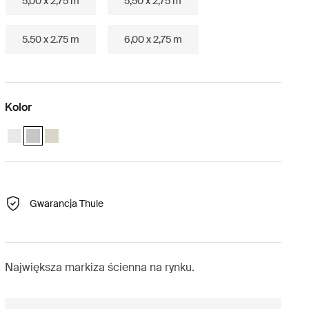
5,00 x 2,75 m
5,50 x 2,75 m
5.50 x 2.75 m
6,00 x 2,75 m
Kolor
Thule Omnistor 8000 (4.50x2.75) Biały
Thule Omnistor 8000 (4.50x2.75) Anodowany (selected)
Thule Omnistor 8000 (4.50x2.75) Krem
Gwarancja Thule
Największa markiza ścienna na rynku.