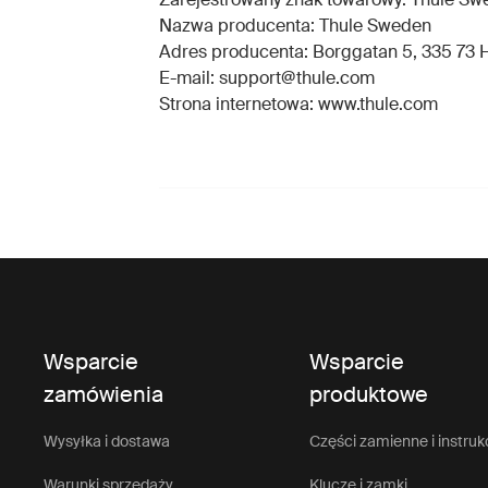
Nazwa producenta: Thule Sweden
Adres producenta: Borggatan 5, 335 73 H
E-mail: support@thule.com
Strona internetowa: www.thule.com
Wsparcie
Wsparcie
zamówienia
produktowe
Wysyłka i dostawa
Części zamienne i instruk
Warunki sprzedaży
Klucze i zamki