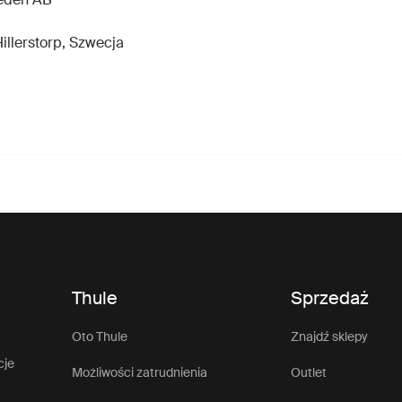
illerstorp, Szwecja
Thule
Sprzedaż
Oto Thule
Znajdź sklepy
cje
Możliwości zatrudnienia
Outlet