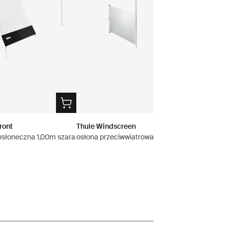
ront
Thule Windscreen
wsłoneczna 1,00m szara
osłona przeciwwiatrowa szara