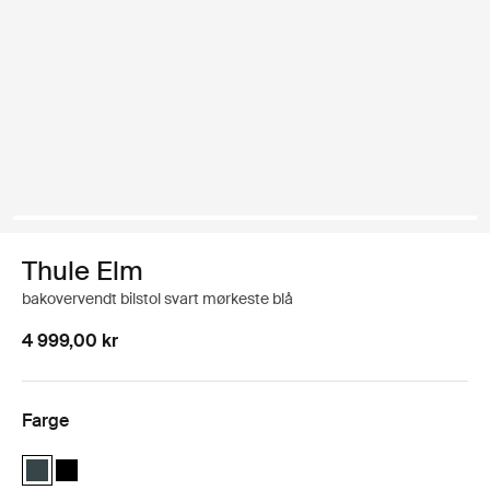
Thule Elm
bakovervendt bilstol svart mørkeste blå
4 999,00 kr
Farge
Thule Elm rear facing car seat Mørkeste blå (selected)
Thule Elm rear facing car seat Svart