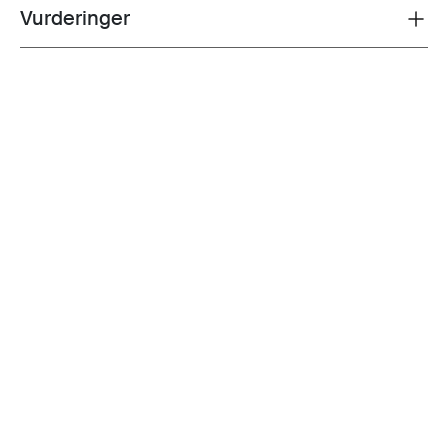
Vurderinger
Toggle overview