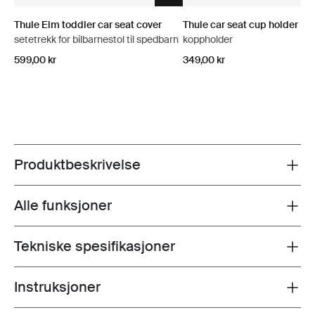
Thule Elm toddler car seat cover
Thule car seat cup holder
setetrekk for bilbarnestol til spedbarn
koppholder
599,00 kr
349,00 kr
Produktbeskrivelse
Toggle overview
Alle funksjoner
Toggle features
Tekniske spesifikasjoner
Toggle techspec
Instruksjoner
Toggle guides and instructions