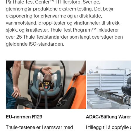
På Thule Test Center™ i Hillerstorp, Sverige,
gjennomgår produktene ekstrem testing. Det betyr
eksponering for ørkenvarme og arktisk kulde,
vannmotstand, dropp-tester og vindtunneler til strekk,
sjokk, og krasjtester. Thule Test Program™ inkluderer
over 25 Thule Teststandarder som langt overstiger den
gjeldende ISO-standarden.
EU-normen R129
ADAC/Stiftung Warent
Thule-testene er i samsvar med
I tillegg til å oppfyll