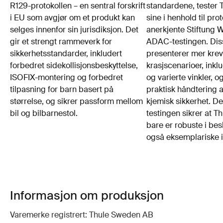
R129-protokollen – en sentral forskrift
standardene, tester 
i EU som avgjør om et produkt kan
sine i henhold til pro
selges innenfor sin jurisdiksjon. Det
anerkjente Stiftung W
gir et strengt rammeverk for
ADAC-testingen. Dis
sikkerhetsstandarder, inkludert
presenterer mer kre
forbedret sidekollisjonsbeskyttelse,
krasjscenarioer, inklu
ISOFIX-montering og forbedret
og varierte vinkler, og
tilpasning for barn basert på
praktisk håndtering 
størrelse, og sikrer passform mellom
kjemisk sikkerhet. D
bil og bilbarnestol.
testingen sikrer at Th
bare er robuste i bes
også eksemplariske i
Informasjon om produksjon
Varemerke registrert: Thule Sweden AB