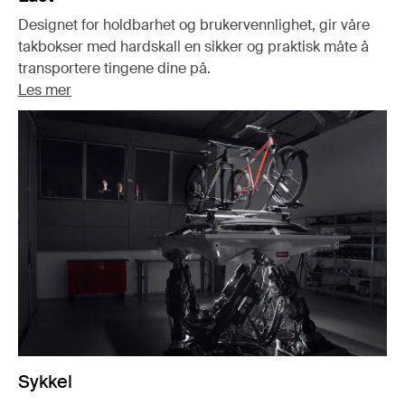
Designet for holdbarhet og brukervennlighet, gir våre
takbokser med hardskall en sikker og praktisk måte å
transportere tingene dine på.
Les mer
Sykkel