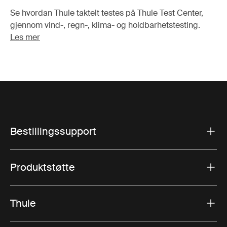
Se hvordan Thule taktelt testes på Thule Test Center,
gjennom vind-, regn-, klima- og holdbarhetstesting.
Les mer
Bestillingssupport
Produktstøtte
Thule