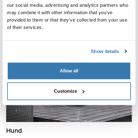
Bilstoler
our social media, advertising and analytics partners who
may combine it with other information that you’ve
Hos Thule utvikler vi bilstoler som er de stille
provided to them or that they’ve collected from your use
beskytterne for barna dine på hver eneste reise.
of their services.
Les mer
Show details
Allow all
Customize
Hund