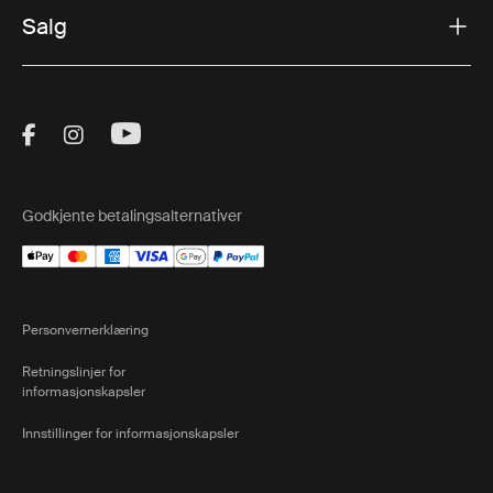
Salg
Visit Thule on Facebook (external link)
Visit Thule on Instagram (external link)
Visit Thule on Youtube (external lin
Godkjente betalingsalternativer
Personvernerklæring
Retningslinjer for
informasjonskapsler
Innstillinger for informasjonskapsler