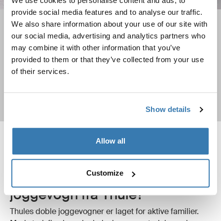
We use cookies to personalise content and ads, to
provide social media features and to analyse our traffic.
We also share information about your use of our site with
Kjøpsveiledning for barnevogn
our social media, advertising and analytics partners who
Hva slags barnevogn er best for livsstilen din? Du finner
may combine it with other information that you’ve
den her!
provided to them or that they’ve collected from your use
of their services.
Finn ut mer
Show details
Allow all
Hvorfor velge en dobbel
Customize
joggevogn fra Thule?
Thules doble joggevogner er laget for aktive familier.