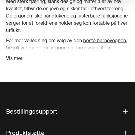
Med sterk fjæring, slank design og materialer av høy
kvalitet, tilbyr de en jevn og sikker tur i ethvert terreng.
De ergonomiske håndtakene og justerbare funksjonene
sørger for at foreldrene holder seg komfortable på hver
utflukt.
For mer veiledning om valg av den
beste barnevognen
,
besøk vår guide om
å kjøpe en barnevogn til din
nyfødte
.
Vis mer
Fordelene med en side-ved-
side dobbel barnevogn
Overlegen ytelse i alle terreng
Thules doble joggevogner er designet for å takle alle
Bestillingssupport
overflater, fra glatte fortau til røffe stier. Med store,
luftfylte dekk og avansert fjæring tilbyr disse
barnevognene god stabilitet og kontroll. Enten du
Produktstøtte