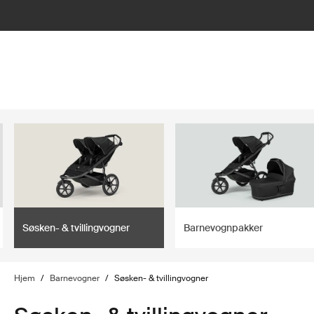
lter
filter
Søsken- & tvillingvogner
Barnevognpakker
Hjem
/
Barnevogner
/
Søsken- & tvillingvogner