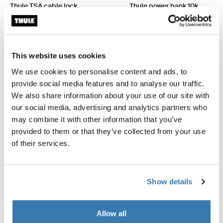
Thule TSA cable lock
Thule power bank 10k
cadenas à câble TSA
batterie externe
24,95 $
84,95 $
This website uses cookies
We use cookies to personalise content and ads, to
provide social media features and to analyse our traffic.
We also share information about your use of our site with
Description du produit
Toggle overview
our social media, advertising and analytics partners who
may combine it with other information that you’ve
provided to them or that they’ve collected from your use
Toutes les caractéristiques
Toggle features
of their services.
Caractéristiques techniques
Toggle techspec
Show details
Avis
Toggle overview
Allow all