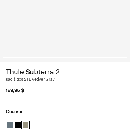
Thule Subterra 2
sac à dos 21 L Vetiver Gray
169,95 $
Couleur
Thule Subterra backpack 21L ardoise sombre
Thule Subterra backpack 21L Noir
Thule Subterra backpack 21L Gris vétiver (selected)