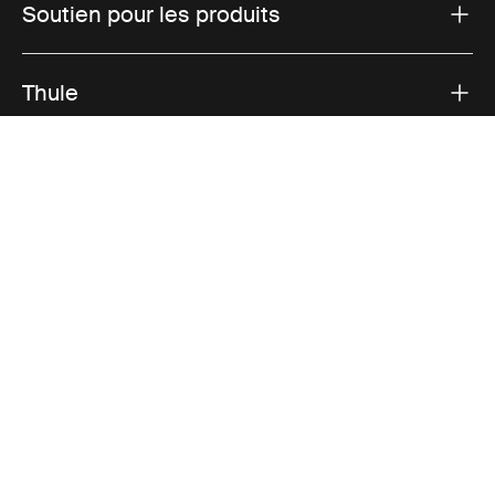
Soutien pour les produits
Thule
Ventes
Visit Thule on Facebook (external link)
Visit Thule on Instagram (external link)
Visit Thule on Youtube (external lin
Options de paiement acceptées
Avis de confidentialité