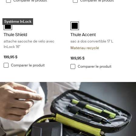
Comparer le produit
Comparer le produit
Thule Shield attache sacoche de vélo avec InLock 16" Black
Thule Accent sac à dos convertible 1
Système InLock
Thule Shield attache with InLock 16" Noir (selected)
Thule Accent convertible backpack
Thule Shield
Thule Accent
attache sacoche de vélo avec
sac à dos convertible 17 L
InLock 16"
Matériau recyclé
199,95 $
189,95 $
Comparer le produit
Comparer le produit