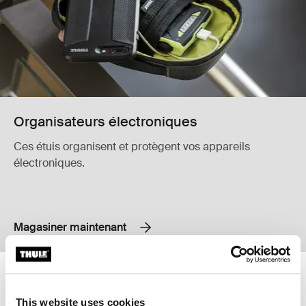
Organisateurs électroniques
Ces étuis organisent et protègent vos appareils
électroniques.
Magasiner maintenant
Thule Gauntlet MacBook Pro® mallette de 14 po Black
Thule Gauntlet MacBook Pro® mallet
Thule Gauntlet MacBook Pro® attaché 14" Noir (selected)
Thule Gauntlet MacBook Pro® atta
This website uses cookies