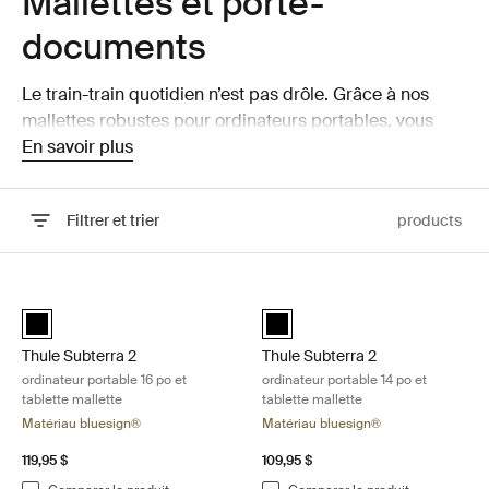
Mallettes et porte-
documents
Le train-train quotidien n’est pas drôle. Grâce à nos
mallettes robustes pour ordinateurs portables, vous
pouvez relever les défis de votre journée en sachant
En savoir plus
que votre ordinateur portable est protégé contre les
chocs et les rayures.
Filtrer et trier
products
Passer aux résultats
Thule Subterra 2 ordinateur portable 16 po et tablette mallette Black
Thule Subterra 2 ordinateur portabl
Thule Subterra MacBook attaché 16" Noir (selected)
Thule Subterra MacBook attaché 
Thule Subterra 2
Thule Subterra 2
ordinateur portable 16 po et
ordinateur portable 14 po et
tablette mallette
tablette mallette
Matériau bluesign®
Matériau bluesign®
119,95 $
109,95 $