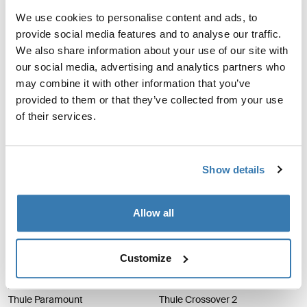
Thule Gauntlet
Thule Gauntlet
We use cookies to personalise content and ads, to
MacBook Pro® mallette de 14 po
MacBook Pro® mallette de 16 po
provide social media features and to analyse our traffic.
We also share information about your use of our site with
119,95 $
119,95 $
our social media, advertising and analytics partners who
Comparer le produit
Comparer le produit
may combine it with other information that you’ve
provided to them or that they’ve collected from your use
Thule Accent porte-documents 17 L Black
Thule Crossover 2 sac pour ordinateu
of their services.
Thule Accent briefcase 17L Noir (selected)
Thule Crossover 2 laptop bag 13.3"
Thule Accent
Thule Crossover 2
porte-documents 17 L
sac pour ordinateur portable
Show details
13,3 po
Matériau recyclé
219,95 $
169,95 $
Allow all
Comparer le produit
Comparer le produit
Customize
Thule Paramount sac messager 14L Gentle beige
Thule Crossover 2 sac convertible po
Best-seller
Nouveau
Thule Paramount messenger 14L Beige doux (selected)
Thule Paramount messenger 14L Noir
Thule Paramount messenger 14L Vert doux
Thule Crossover 2 Convertible Lap
Thule Paramount
Thule Crossover 2