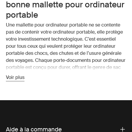
bonne mallette pour ordinateur
portable
Une mallette pour ordinateur portable ne se contente
pas de contenir votre ordinateur portable, elle protège
votre investissement technologique. C’est essentiel
pour tous ceux qui veulent protéger leur ordinateur
portable des chocs, des chutes et de l’usure générale
des voyages. Chaque porte-documents pour ordinateur
portable est conçu pour durer, offrant le genre de sac
robuste pour ordinateur portable qui peut supporter
Voir plus
des conditions difficiles sans compromettre le style.
Principales caractéristiques
qui distinguent les porte-
documents pour ordinateurs
Aide à la commande
portables de Thule