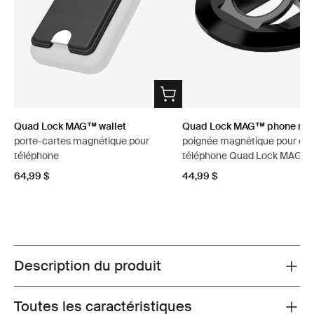
Quad Lock MAG™ wallet
Quad Lock MAG™ phone ring
porte-cartes magnétique pour
poignée magnétique pour étu
téléphone
téléphone Quad Lock MAG™
64,99 $
44,99 $
Description du produit
Toggle overview
Toutes les caractéristiques
Toggle features