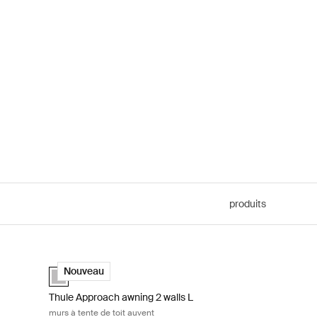
produits
 à tente de toit auvent Ashland grey
Thule Approach awning 2 walls L murs à tente de toit auvent
Ashland grey (selected)
Nouveau
Thule Approach awning 2 walls L
murs à tente de toit auvent