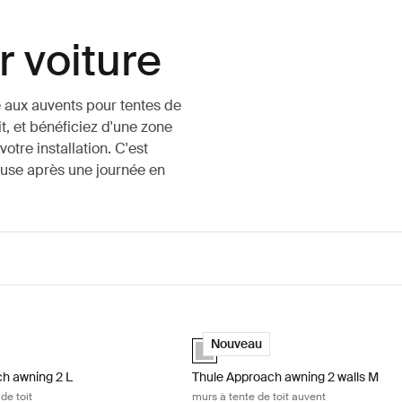
 voiture
 aux auvents pour tentes de
it, et bénéficiez d'une zone
tre installation. C'est
pause après une journée en
 grey
h awning 2 L auvent de tente de toit Ashland grey
Thule Approach awning 2 walls M murs
(selected)
Ashland grey (selected)
Nouveau
h awning 2 L
Thule Approach awning 2 walls M
de toit
murs à tente de toit auvent