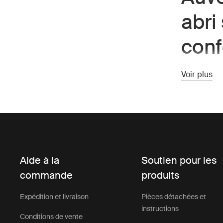
abri
conf
Un auvent p
Voir plus
créant un ab
votre insta
journée en 
de votre vé
Conçus pour
faciles à i
Des matéria
Aide à la
Soutien pour les
fiable sans
commande
produits
Les auvents
Expédition et livraison
Pièces détachées et
ends aux lo
instructions
des accesso
Conditions de vente
polyvalent 