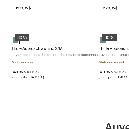
609,95 $
629,95 $
Thule Approach awning S/M auvent pour tente de toit pour deux 
Thule Approach a
Mid blue swatch (selected)
Mid blue swatch
30 %
30 %
Thule Approach awning S/M
Thule Approach 
auvent pour tente de toit pour deux ou trois personnes
auvent pour tente 
Matériau recyclé
Matériau recyclé
Prix de vente
Prix initial
Prix de vente
Prix initia
349,96 $
499,95 $
370,96 $
529,95 $
(enregistrer 149,99 $)
(enregistrer 158,99 
Auve