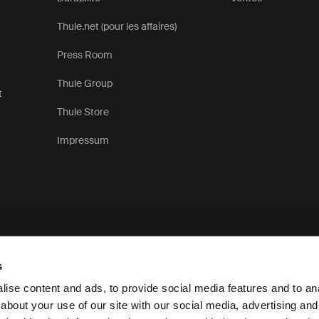
rez des auvents compatibles avec différents styles de tentes 
Thule.net (pour les affaires)
ns de véhicules, ce qui facilite le choix de la solution adaptée
venture en plein air.
Press Room
Thule Group
t
Thule Store
Impressum
s
ise content and ads, to provide social media features and to anal
about your use of our site with our social media, advertising and