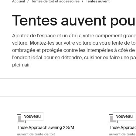
Accueil
/
Tentes de toit et accessoires
/
Tentes auvent
Tentes auvent pour
Ajoutez de l'espace et un abri à votre campement grâce
voiture. Montez-les sur votre voiture ou votre tente de to
ombragée et protégée contre les intempéries à côté de vo
l'endroit idéal pour se détendre, cuisiner ou faire une 
plein air.
Thule Approach awning 2 S/M auvent de tente de toit Ashland
Thule Approac
Ashland grey (selected)
Ashland grey 
Nouveau
Nouveau
Thule Approach awning 2 S/M
Thule Approac
auvent de tente de toit
auvent de tente 