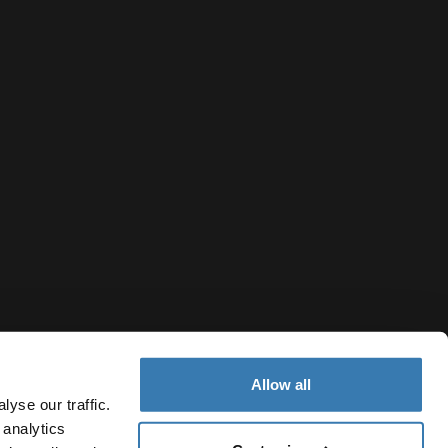
et
 à votre
Allow all
yse our traffic.
 analytics