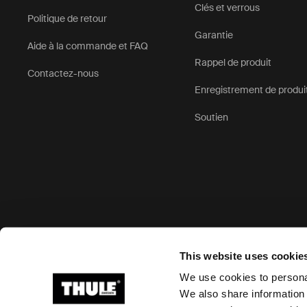
Clés et verrous
Politique de retour
Vous trouve
Garantie
configuratio
Aide à la commande et FAQ
prochaine a
Rappel de produit
Contactez-nous
Enregistrement de produi
Soutien
Options de paiement acceptées
This website uses cookie
We use cookies to personal
We also share information 