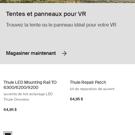
Tentes et panneaux pour VR
Trouvez la tente ou le panneau idéal pour votre VR
Magasiner maintenant
Thule LED Mounting Rail TO 6300/6200/9200 auvents de toit éclairag
Thule Repair Patch kit de réparatio
Thule LED Mounting Rail TO
Thule Repair Patch
6300/6200/9200
kit de réparation de auvent
auvents de toit éclairage LED
64,95 $
Thule Omnistor
64,95 $
Thule LED strip sideways bande LED éclairage latéral noir anthracite A
anthracite (selected)