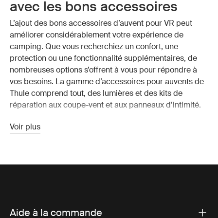
avec les bons accessoires
L’ajout des bons accessoires d’auvent pour VR peut
améliorer considérablement votre expérience de
camping. Que vous recherchiez un confort, une
protection ou une fonctionnalité supplémentaires, de
nombreuses options s’offrent à vous pour répondre à
vos besoins. La gamme d’accessoires pour auvents de
Thule comprend tout, des lumières et des kits de
réparation aux coupe-vent et aux panneaux d’intimité.
Voir plus
Les meilleurs accessoires d’auvent
de VR à considérer
Lumières d’auvent :
Illuminez votre espace extérieur
et prolongez votre espace de vie jusqu’en soirée
avec des lumières LED écoénergétiques et faciles à
installer. Ces lumières sont conçues pour se fixer
Aide à la commande
solidement à votre auvent et fournir un éclairage