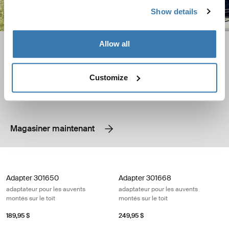
Show details
Allow all
Supports de toit pour VR
Trouvez des supports de toit pour votre fourgonnette,
Customize
votre caravane ou votre autocaravane
Magasiner maintenant
Adapter 301650 adaptateur pour les auvents montés sur le toit
Adapter 301668 adaptateur pour les 
Adapter 301650
Adapter 301668
adaptateur pour les auvents
adaptateur pour les auvents
montés sur le toit
montés sur le toit
189,95 $
249,95 $