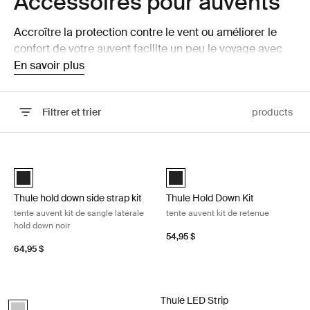
Accessoires pour auvents
Accroître la protection contre le vent ou améliorer le
confort de votre auvent facilite un peu le voyage avec
votre autocaravane, caravane, fourgonnette ou
En savoir plus
fourgonnette compacte.
Filtrer et trier
products
Passer aux résultats
Thule hold down side strap kit tente auvent kit de sangle latérale hold
Thule Hold Down Kit tente auvent k
Trousse de sangle latérale pour fixation Thule Noir (selected)
Trousse de fixation Thule Noir (s
Thule hold down side strap kit
Thule Hold Down Kit
tente auvent kit de sangle latérale
tente auvent kit de retenue
hold down noir
54,95 $
64,95 $
Thule Tension Rafter G2 Chevron de tension Anodised
Thule LED Strip bande LED
Thule LED Strip
anodised (selected)