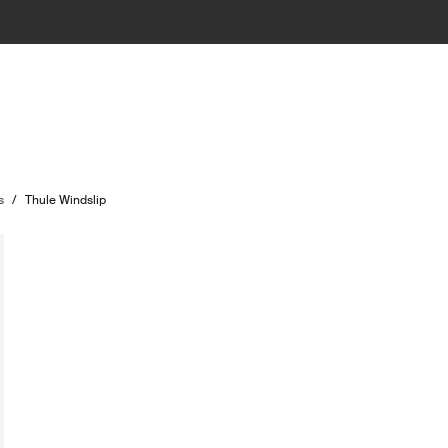
s
/
Thule Windslip