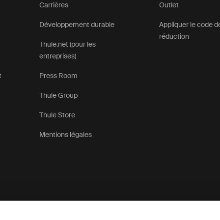
Carrières
Outlet
Développement durable
Appliquer le code d
réduction
Thule.net (pour les
entreprises)
t
Press Room
Thule Group
Thule Store
Mentions légales