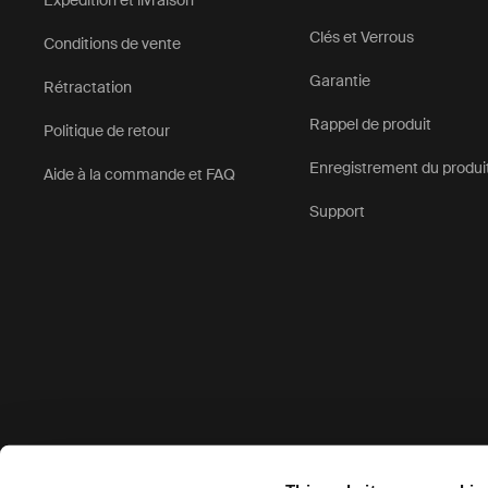
Expédition et livraison
Clés et Verrous
Conditions de vente
Garantie
Rétractation
Rappel de produit
Politique de retour
Enregistrement du produi
Aide à la commande et FAQ
Support
Options de paiement acceptées