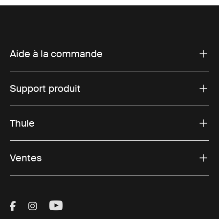
Aide à la commande
Support produit
Thule
Ventes
Visit Thule on Facebook (external link)
Visit Thule on Instagram (external link)
Visit Thule on Youtube (external lin