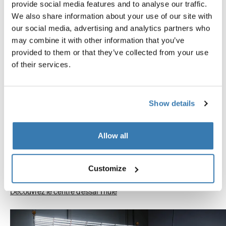
provide social media features and to analyse our traffic.
We also share information about your use of our site with
our social media, advertising and analytics partners who
may combine it with other information that you’ve
provided to them or that they’ve collected from your use
of their services.
Testé à l’extrême
Show details
Chez Thule Test Center™ à Hillerstorp, en Suède, les
produits sont testés à l'extrême. Nos systèmes de
barres de toit sont conçus pour transporter votre
Allow all
matériel et s'adapter à votre voiture de la manière la
plus sûre et sécurisée possible. Voici quelques-uns des
Customize
nombreux tests réalisés.
Découvrez le centre d'essai Thule