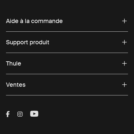
Aide à la commande
Support produit
Thule
Ventes
Visit Thule on Facebook (external link)
Visit Thule on Instagram (external link)
Visit Thule on Youtube (external lin