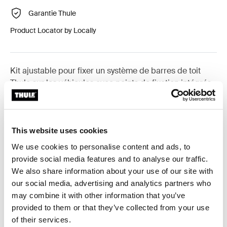
Garantie Thule
Product Locator by Locally
Kit ajustable pour fixer un système de barres de toit
Thule sur les véhicules avec points de fixation intégrés,
profil en T ou points de fixation préexistants.
This website uses cookies
We use cookies to personalise content and ads, to
Toutes les caractéristiques
Toggle features
provide social media features and to analyse our traffic.
We also share information about your use of our site with
our social media, advertising and analytics partners who
Caractéristiques techniques
Toggle techspec
may combine it with other information that you’ve
provided to them or that they’ve collected from your use
Instructions
Toggle guides and instructions
of their services.