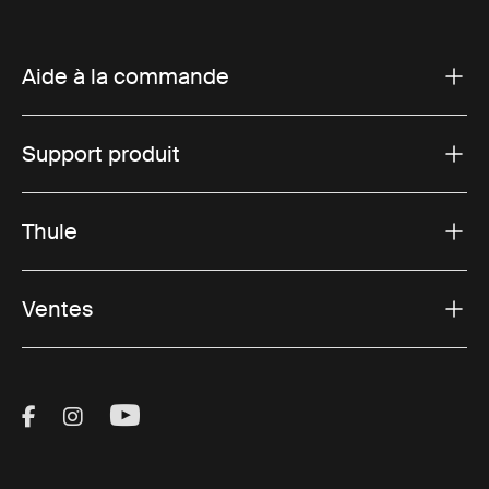
Aide à la commande
Support produit
Thule
Ventes
Visit Thule on Facebook (external link)
Visit Thule on Instagram (external link)
Visit Thule on Youtube (external lin