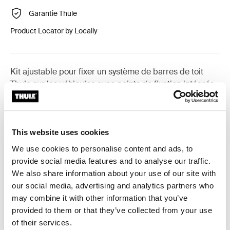
Garantie Thule
Product Locator by Locally
Kit ajustable pour fixer un système de barres de toit
Thule sur les véhicules avec points de fixation intégrés,
profil en T ou points de fixation préexistants.
This website uses cookies
We use cookies to personalise content and ads, to
Toutes les caractéristiques
Toggle features
provide social media features and to analyse our traffic.
We also share information about your use of our site with
our social media, advertising and analytics partners who
Caractéristiques techniques
Toggle techspec
may combine it with other information that you’ve
provided to them or that they’ve collected from your use
Instructions
Toggle guides and instructions
of their services.