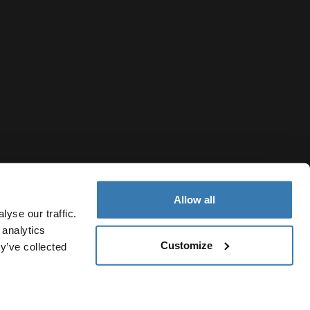
Allow all
yse our traffic.
 analytics
Customize
y’ve collected
Belgium
Politique de cookies
Paramètres des cookies
Current market/S