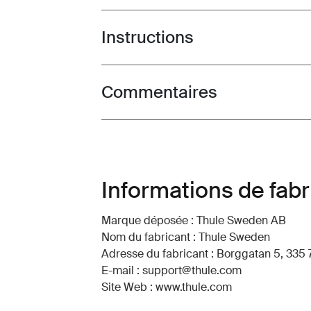
Instructions
Toggle guides and instructions
Commentaires
Toggle overview
Informations de fabr
Marque déposée : Thule Sweden AB
Nom du fabricant : Thule Sweden
Adresse du fabricant : Borggatan 5, 335 
E-mail : support@thule.com
Site Web : www.thule.com