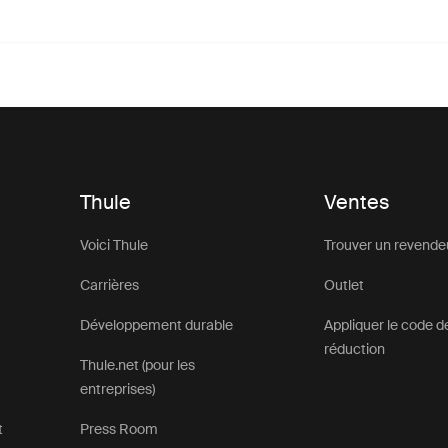
Thule
Ventes
Voici Thule
Trouver un revende
Carrières
Outlet
Développement durable
Appliquer le code d
réduction
Thule.net (pour les
entreprises)
t
Press Room