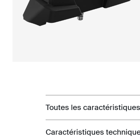
Toutes les caractéristique
Toggle features
Caractéristiques techniqu
Toggle techspec