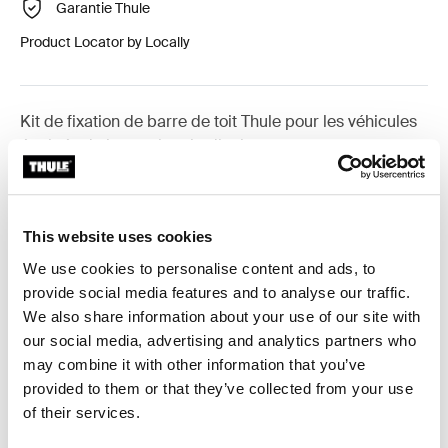
Garantie Thule
Product Locator by Locally
Kit de fixation de barre de toit Thule pour les véhicules
équipés de barres longitudinales.
This website uses cookies
We use cookies to personalise content and ads, to
Toutes les caractéristiques
Toggle features
provide social media features and to analyse our traffic.
We also share information about your use of our site with
Caractéristiques techniques
Toggle techspec
our social media, advertising and analytics partners who
may combine it with other information that you’ve
Instructions
Toggle guides and instructions
provided to them or that they’ve collected from your use
of their services.
Commentaires