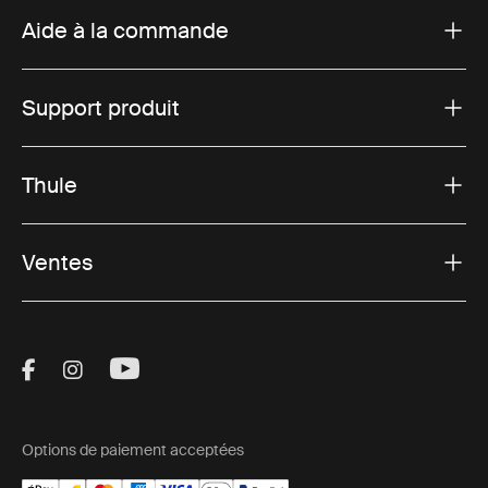
Aide à la commande
Support produit
Thule
Ventes
Visit Thule on Facebook (external link)
Visit Thule on Instagram (external link)
Visit Thule on Youtube (external lin
Options de paiement acceptées