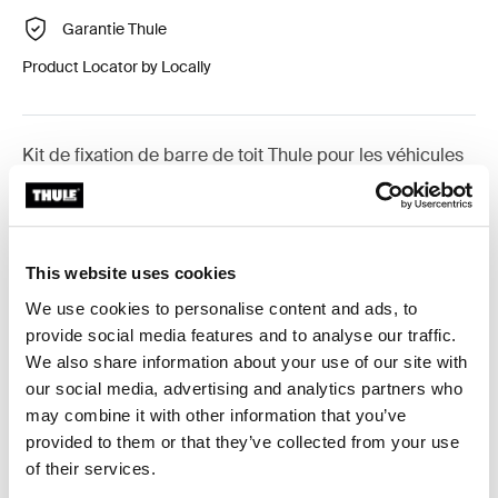
Garantie Thule
Product Locator by Locally
Kit de fixation de barre de toit Thule pour les véhicules
équipés de barres longitudinales.
This website uses cookies
We use cookies to personalise content and ads, to
Toutes les caractéristiques
Toggle features
provide social media features and to analyse our traffic.
We also share information about your use of our site with
Caractéristiques techniques
Toggle techspec
our social media, advertising and analytics partners who
may combine it with other information that you’ve
provided to them or that they’ve collected from your use
Instructions
Toggle guides and instructions
of their services.