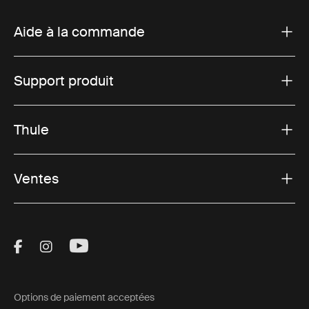
Aide à la commande
Support produit
Thule
Ventes
Visit Thule on Facebook (external link)
Visit Thule on Instagram (external link)
Visit Thule on Youtube (external lin
Options de paiement acceptées