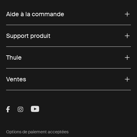
Aide à la commande
Support produit
Thule
Ventes
Visit Thule on Facebook (external link)
Visit Thule on Instagram (external link)
Visit Thule on Youtube (external lin
Options de paiement acceptées