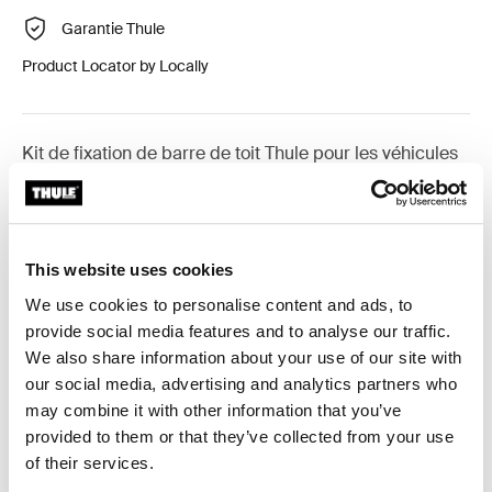
Garantie Thule
Product Locator by Locally
Kit de fixation de barre de toit Thule pour les véhicules
équipés de barres longitudinales.
This website uses cookies
We use cookies to personalise content and ads, to
Toutes les caractéristiques
Toggle features
provide social media features and to analyse our traffic.
We also share information about your use of our site with
Caractéristiques techniques
Toggle techspec
our social media, advertising and analytics partners who
may combine it with other information that you’ve
provided to them or that they’ve collected from your use
Instructions
Toggle guides and instructions
of their services.