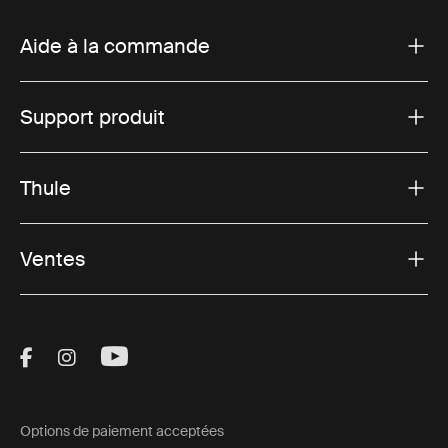
Aide à la commande
Support produit
Thule
Ventes
Visit Thule on Facebook (external link)
Visit Thule on Instagram (external link)
Visit Thule on Youtube (external lin
Options de paiement acceptées