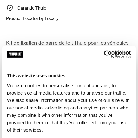
Garantie Thule
Product Locator by Locally
Kit de fixation de barre de toit Thule pour les véhicules
équipés de barres longitudinales.
This website uses cookies
We use cookies to personalise content and ads, to
Toutes les caractéristiques
Toggle features
provide social media features and to analyse our traffic.
We also share information about your use of our site with
Caractéristiques techniques
Toggle techspec
our social media, advertising and analytics partners who
may combine it with other information that you’ve
provided to them or that they’ve collected from your use
Instructions
Toggle guides and instructions
of their services.