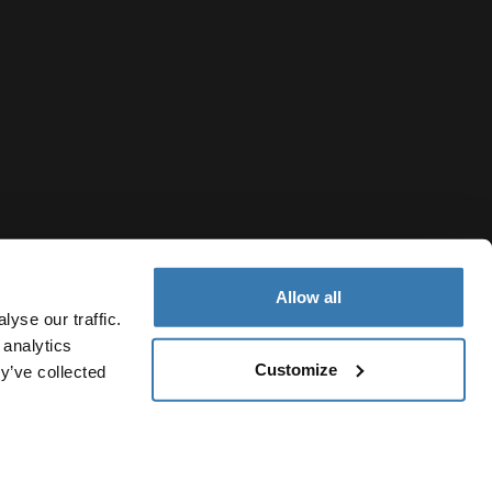
Allow all
yse our traffic.
 analytics
Customize
y’ve collected
Belgium
Politique de cookies
Paramètres des cookies
Current market/S