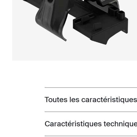
Toutes les caractéristique
Toggle features
Caractéristiques techniqu
Toggle techspec