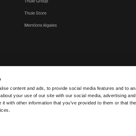
Thule Group
Thule Store
Mentions légales
s
ise content and ads, to provide social media features and to anal
about your use of our site with our social media, advertising and
t with other information that you’ve provided to them or that the
Déclaration de confidentialité
ices.