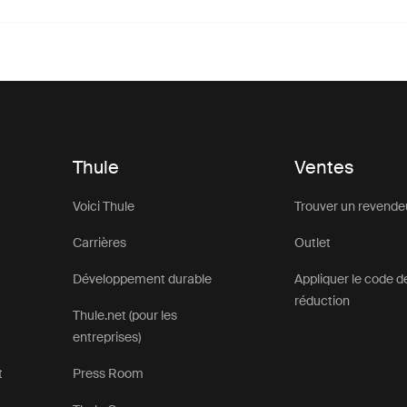
Thule
Ventes
Voici Thule
Trouver un revende
Carrières
Outlet
Développement durable
Appliquer le code d
réduction
Thule.net (pour les
entreprises)
t
Press Room