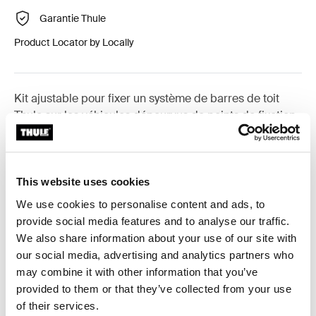
Garantie Thule
Product Locator by Locally
Kit ajustable pour fixer un système de barres de toit
Thule sur les véhicules dépourvus de points de fixation
préexistants ou de barres installées en usine.
This website uses cookies
We use cookies to personalise content and ads, to
Toutes les caractéristiques
Toggle features
provide social media features and to analyse our traffic.
We also share information about your use of our site with
our social media, advertising and analytics partners who
Caractéristiques techniques
Toggle techspec
may combine it with other information that you’ve
provided to them or that they’ve collected from your use
Instructions
Toggle guides and instructions
of their services.