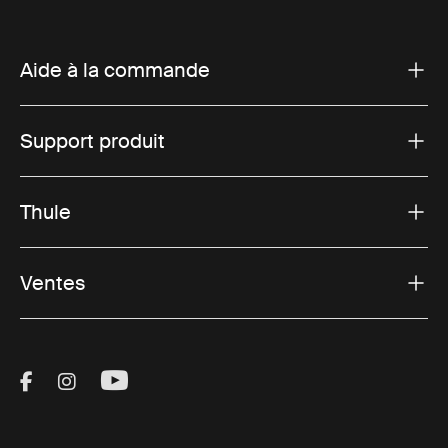
Aide à la commande
Support produit
Thule
Ventes
Visit Thule on Facebook (external link)
Visit Thule on Instagram (external link)
Visit Thule on Youtube (external lin