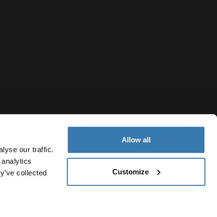
Allow all
yse our traffic.
 analytics
Customize
y’ve collected
Belgium
Politique de cookies
Paramètres des cookies
Current market/S