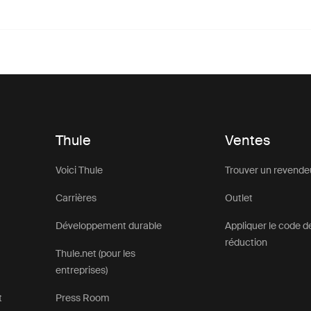
Thule
Ventes
Voici Thule
Trouver un revende
Carrières
Outlet
Développement durable
Appliquer le code d
réduction
Thule.net (pour les
entreprises)
t
Press Room