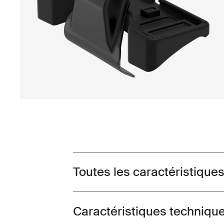
Toutes les caractéristique
Toggle features
Caractéristiques techniqu
Toggle techspec