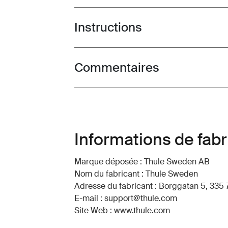
Instructions
Toggle guides and instructions
Commentaires
Toggle overview
Informations de fabr
Marque déposée : Thule Sweden AB
Nom du fabricant : Thule Sweden
Adresse du fabricant : Borggatan 5, 335 
E-mail : support@thule.com
Site Web : www.thule.com