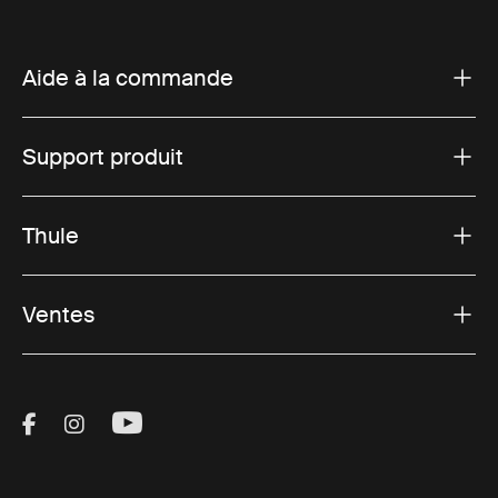
Aide à la commande
Support produit
Thule
Ventes
Visit Thule on Facebook (external link)
Visit Thule on Instagram (external link)
Visit Thule on Youtube (external lin