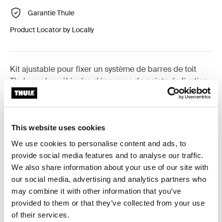
Garantie Thule
Product Locator by Locally
Kit ajustable pour fixer un système de barres de toit
Thule sur les véhicules dépourvus de points de fixation
préexistants ou de barres installées en usine.
This website uses cookies
We use cookies to personalise content and ads, to
Toutes les caractéristiques
Toggle features
provide social media features and to analyse our traffic.
We also share information about your use of our site with
our social media, advertising and analytics partners who
Caractéristiques techniques
Toggle techspec
may combine it with other information that you’ve
provided to them or that they’ve collected from your use
Instructions
Toggle guides and instructions
of their services.