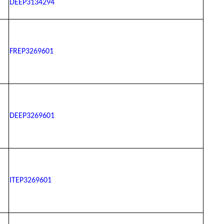
DEEP3134294
FREP3269601
DEEP3269601
ITEP3269601