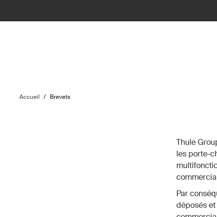
Accueil
/
Brevets
Thule Group
les porte-c
multifonctio
commercial
Par conséqu
déposés et 
commerciali