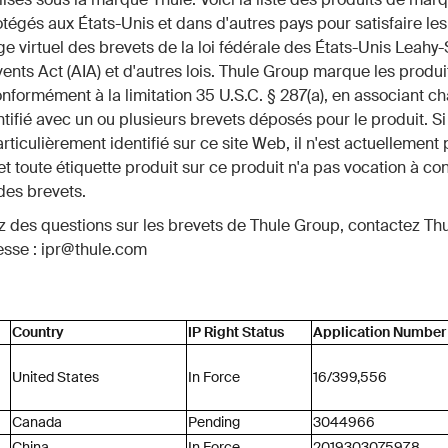
otégés aux États-Unis et dans d'autres pays pour satisfaire les
 virtuel des brevets de la loi fédérale des États-Unis Leahy-
ents Act (AIA) et d'autres lois. Thule Group marque les produi
nformément à la limitation 35 U.S.C. § 287(a), en associant c
ntifié avec un ou plusieurs brevets déposés pour le produit. Si
articulièrement identifié sur ce site Web, il n'est actuellemen
et toute étiquette produit sur ce produit n'a pas vocation à con
es brevets.
z des questions sur les brevets de Thule Group, contactez Th
esse : ipr@thule.com
Country
IP Right Status
Application Number
United States
In Force
16/399,556
Canada
Pending
3044966
China
In Force
201930307597.8