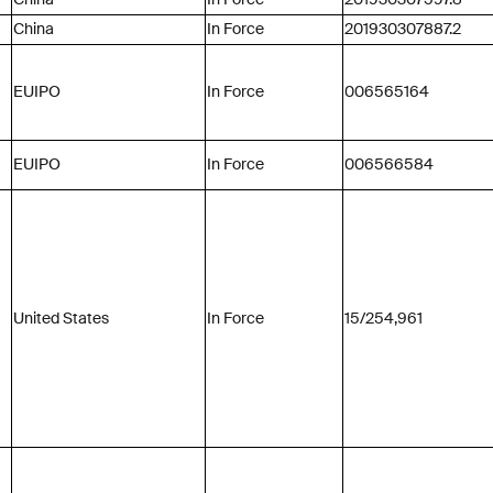
China
In Force
201930307887.2
EUIPO
In Force
006565164
EUIPO
In Force
006566584
United States
In Force
15/254,961