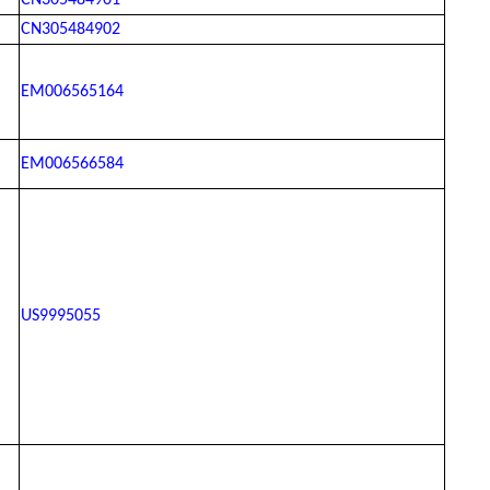
CN305484901
CN305484902
EM006565164
EM006566584
US9995055