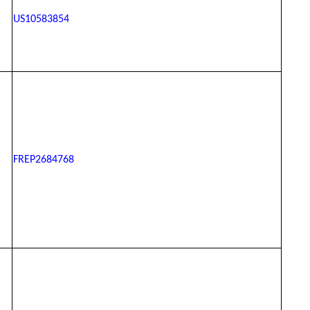
US10583854
FREP2684768