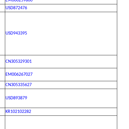
EM006259800
USD872476
USD943395
CN305329301
EM006267027
CN305335627
USD893879
KR102102282