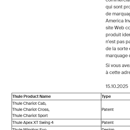
qui sont pr
de marquage
America Inv
site Web co
produit ide
n'est pas p
de la sorte 
marquage d
Si vous ave
à cette adr
15.10.2025
Thule Product Name
Type
Thule Chariot Cab,
Thule Chariot Cross,
Patent
Thule Chariot Sport
Thule Apex XT Swing 4
Patent
Thule Wingbar Evo
Design