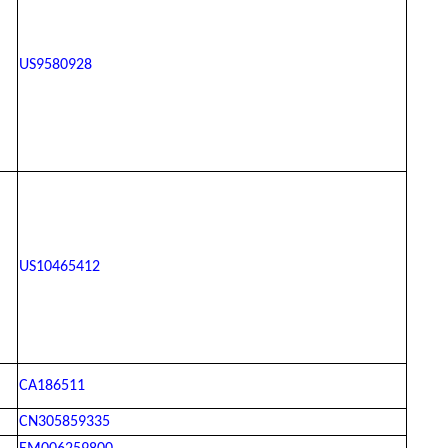
US9580928
US10465412
CA186511
CN305859335