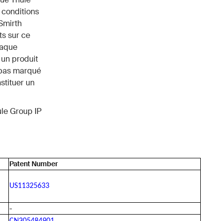
 conditions
Smirth
ts sur ce
haque
 un produit
t pas marqué
stituer un
ule Group IP
Patent Number
US11325633
-