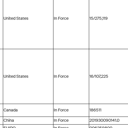
United States
In Force
15/275,119
United States
In Force
16/107,225
Canada
In Force
186511
China
In Force
201930090141.0