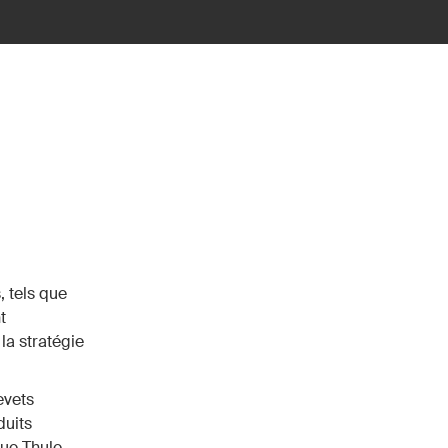
, tels que
t
la stratégie
evets
duits
que Thule