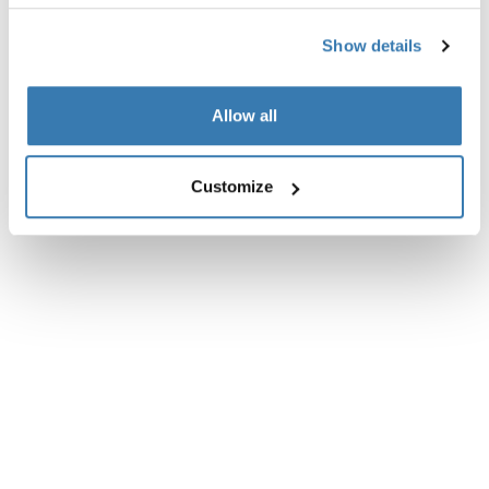
Toggle overview
Show details
Allow all
Customize