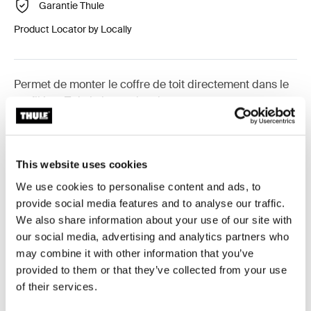
Garantie Thule
Product Locator by Locally
Permet de monter le coffre de toit directement dans le
profilé en T de la barre de toit.
This website uses cookies
We use cookies to personalise content and ads, to
Toutes les caractéristiques
Toggle features
provide social media features and to analyse our traffic.
We also share information about your use of our site with
Caractéristiques techniques
Toggle techspec
our social media, advertising and analytics partners who
may combine it with other information that you’ve
Instructions
Toggle guides and instructions
provided to them or that they’ve collected from your use
of their services.
Commentaires