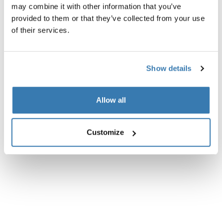
may combine it with other information that you’ve
Toutes les caractéristiques
Toggle features
provided to them or that they’ve collected from your use
of their services.
Caractéristiques techniques
Toggle techspec
Instructions
Toggle guides and instructions
Show details
Commentaires
Toggle overview
Allow all
Customize