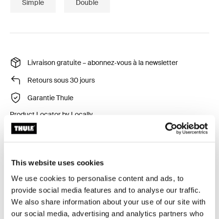
Simple
Double
Livraison gratuite – abonnez‑vous à la newsletter
Retours sous 30 jours
Garantie Thule
Product Locator by Locally
Ajoutez ce porte-bagages pratique à votre remorque
This website uses cookies
pour enfant Thule.
We use cookies to personalise content and ads, to
provide social media features and to analyse our traffic.
We also share information about your use of our site with
our social media, advertising and analytics partners who