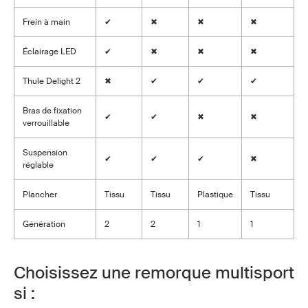
Frein à main
✔
✖
✖
✖
Éclairage LED
✔
✖
✖
✖
Thule Delight 2
✖
✔
✔
✔
Bras de fixation
✔
✔
✖
✖
verrouillable
Suspension
✔
✔
✔
✖
réglable
Plancher
Tissu
Tissu
Plastique
Tissu
Génération
2
2
1
1
Choisissez une remorque multisport
si :