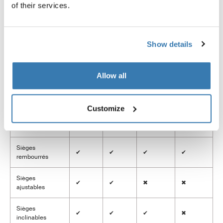
Sport 2
Cross 2
Cab
Lite
of their services.
Simple
✔
✔
✖
✔
Show details
Double
✔
✔
✔
✔
Espace de
Pochette
Panier
Panier
XXL
rangement
en maille
Allow all
Fixation vélo
Plaque
Plaque
Coupelle
Coupelle
Customize
Roue avant
✔
✔
✖
✖
pivotante
Sièges
✔
✔
✔
✔
rembourrés
Sièges
✔
✔
✖
✖
ajustables
Sièges
✔
✔
✔
✖
inclinables