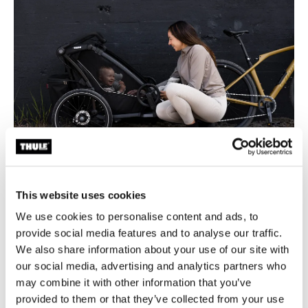
This website uses cookies
Comparatif des caractéristiques
We use cookies to personalise content and ads, to
des remorques vélo pour enfant
provide social media features and to analyse our traffic.
Thule Chariot
We also share information about your use of our site with
our social media, advertising and analytics partners who
may combine it with other information that you’ve
Thule
Thule
Thule
Thule
Caractéristiques
Chariot
Chariot
Chariot
Chariot
provided to them or that they’ve collected from your use
des produits