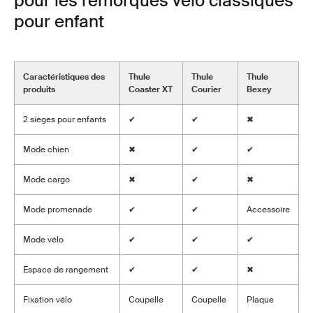
pour les remorques vélo classiques
pour enfant
Caractéristiques des
Thule
Thule
Thule
produits
Coaster XT
Courier
Bexey
2 sièges pour enfants
✔
✔
✖
Mode chien
✖
✔
✔
Mode cargo
✖
✔
✖
Mode promenade
✔
✔
Accessoire
Mode vélo
✔
✔
✔
Espace de rangement
✔
✔
✖
Fixation vélo
Coupelle
Coupelle
Plaque