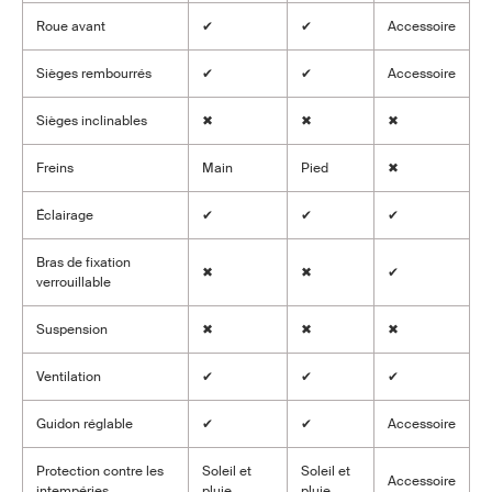
Roue avant
✔
✔
Accessoire
Sièges rembourrés
✔
✔
Accessoire
Sièges inclinables
✖
✖
✖
Freins
Main
Pied
✖
Éclairage
✔
✔
✔
Bras de fixation
✖
✖
✔
verrouillable
Suspension
✖
✖
✖
Ventilation
✔
✔
✔
Guidon réglable
✔
✔
Accessoire
Protection contre les
Soleil et
Soleil et
Accessoire
intempéries
pluie
pluie