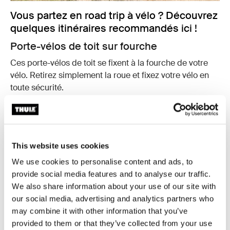
Vous partez en road trip à vélo ? Découvrez
quelques itinéraires recommandés ici !
Porte-vélos de toit sur fourche
Ces porte-vélos de toit se fixent à la fourche de votre
vélo. Retirez simplement la roue et fixez votre vélo en
toute sécurité.
Vélos compatibles
Vélos à axe traversant modernes (9-15 mm)
Vélos avec décrochage rapide traditionnel de 9 mm
This website uses cookies
Cadres en carbone
Pattes de fourche en carbone
We use cookies to personalise content and ads, to
provide social media features and to analyse our traffic.
Idéal pour les personnes qui...
We also share information about your use of our site with
Recherchent un style sportif iconique et populaire
our social media, advertising and analytics partners who
auprès des cyclistes
may combine it with other information that you’ve
Ont besoin d’un support sans contact avec le cadre,
provided to them or that they’ve collected from your use