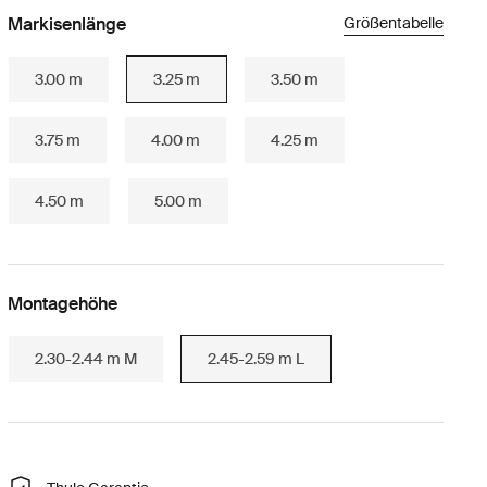
Markisenlänge
Größentabelle
3.00 m
3.25 m
3.50 m
3.75 m
4.00 m
4.25 m
4.50 m
5.00 m
Montagehöhe
2.30-2.44 m M
2.45-2.59 m L