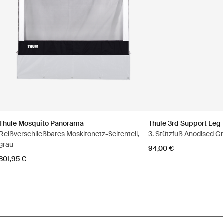
Thule Mosquito Panorama
Thule 3rd Support Leg
Reißverschließbares Moskitonetz-Seitenteil,
3. Stützfuß Anodised G
grau
94,00 €
301,95 €