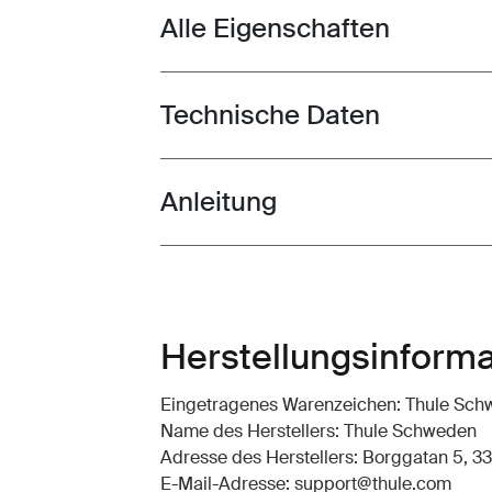
Alle Eigenschaften
Toggle features
Technische Daten
Toggle techspec
Anleitung
Toggle guides and instructions
Herstellungsinform
Eingetragenes Warenzeichen: Thule Sc
Name des Herstellers: Thule Schweden
Adresse des Herstellers: Borggatan 5, 33
E-Mail-Adresse: support@thule.com