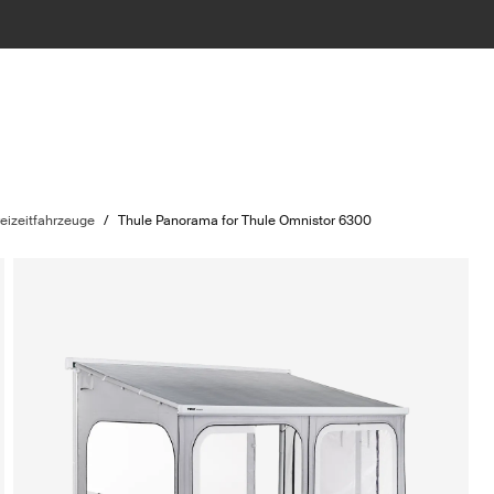
reizeitfahrzeuge
/
Thule Panorama for Thule Omnistor 6300