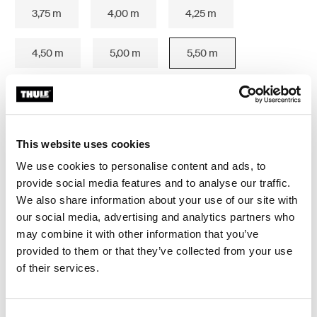
3,75 m
4,00 m
4,25 m
4,50 m
5,00 m
5,50 m
6,00 m
This website uses cookies
We use cookies to personalise content and ads, to
Thule Garantie
provide social media features and to analyse our traffic.
We also share information about your use of our site with
Jetzt im Store finden
our social media, advertising and analytics partners who
may combine it with other information that you’ve
provided to them or that they’ve collected from your use
Dichtet die Lücke unter Ihrem Fahrzeug ab.
of their services.