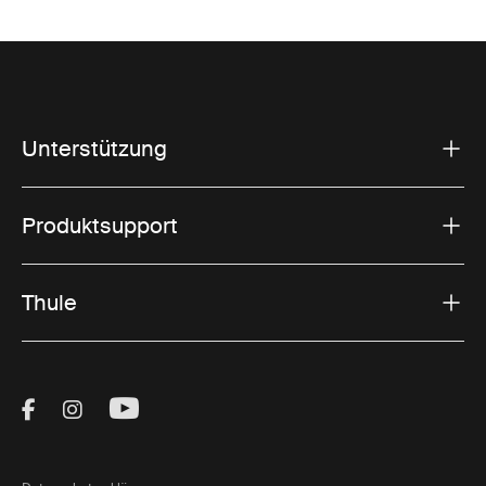
Unterstützung
Produktsupport
Thule
Visit Thule on Facebook (external link)
Visit Thule on Instagram (external link)
Visit Thule on Youtube (external lin