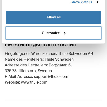
Show details
Alle Eigenschaften
Toggle features
Allow all
Technische Daten
Toggle techspec
Customize
Herstellungsinformationen
Eingetragenes Warenzeichen: Thule Schweden AB
Name des Herstellers: Thule Schweden
Adresse des Herstellers: Borggatan 5,
335 73 Hillerstorp, Sweden
E-Mail-Adresse: support@thule.com
Website: www.thule.com